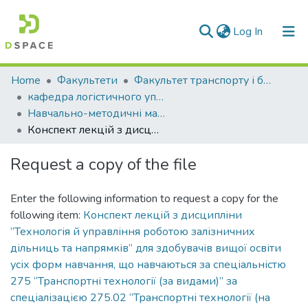
(current)
Log In
Communities & Collections
Home
Факультети
Факультет транспорту і будівництва
кафедра логістичного управління та безпеки руху на транспорті
All of DSpace
Навчально-методичні матеріали (КЛУБРТ)
Конспект лекцій з дисципліни “Технологія й управління роботою залізничних дільниць та напрямків” для здобувачів вищої освіти усіх форм навчання, що навчаються за спеціальністю 275 “Транспортні технології (за видами)” за спеціалізацією 275.02 “Транспортні технології (на залізничному транспорті)” ОПП “Транспортні технології на залізничному транспорті”
Statistics
Request a copy of the file
Enter the following information to request a copy for the
following item:
Конспект лекцій з дисципліни
“Технологія й управління роботою залізничних
дільниць та напрямків” для здобувачів вищої освіти
усіх форм навчання, що навчаються за спеціальністю
275 “Транспортні технології (за видами)” за
спеціалізацією 275.02 “Транспортні технології (на