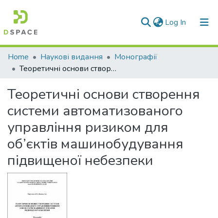
(current)
Log In
Communities & Collections
Home
Наукові видання
Монографії
Теоретичні основи створення системи автоматизованого управління ризиком для об’єктів машинобудування підвищеної небезпеки
All of DSpace
Теоретичні основи створення
Statistics
системи автоматизованого
управління ризиком для
об’єктів машинобудування
підвищеної небезпеки