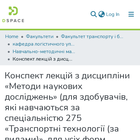
(current)
Log In
Communities & Collections
Home
Факультети
Факультет транспорту і будівництва
кафедра логістичного управління та безпеки руху на транспорті
All of DSpace
Навчально-методичні матеріали (КЛУБРТ)
Конспект лекцій з дисципліни «Методи наукових досліджень» (для здобувачів, які навчаються за спеціальністю 275 «Транспортні технології (за видами)», для усіх форм навчання)
Statistics
Конспект лекцій з дисципліни
«Методи наукових
досліджень» (для здобувачів,
які навчаються за
спеціальністю 275
«Транспортні технології (за
видами)», для усіх форм