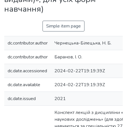
навчання)
Simple item page
dc.contributor.author
Чернецька-Білецька, Н. Б.
dc.contributor.author
Баранов, І. О.
dc.date.accessioned
2024-02-22T19:19:39Z
dc.date.available
2024-02-22T19:19:39Z
dc.date.issued
2021
Конспект лекцій з дисципліни «
наукових досліджень» (для здобув
навчаються за спеціальністю 275