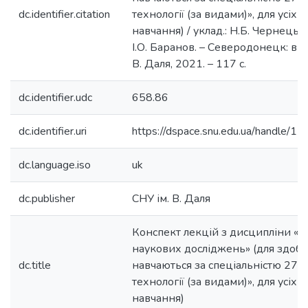
dc.identifier.citation
технології (за видами)», для усіх
навчання) / уклад.: Н.Б. Чернецьк
І.О. Баранов. – Северодонецк: ви
В. Даля, 2021. – 117 с.
dc.identifier.udc
658.86
dc.identifier.uri
https://dspace.snu.edu.ua/handle/
dc.language.iso
uk
dc.publisher
СНУ ім. В. Даля
Конспект лекцій з дисципліни «
наукових досліджень» (для здобув
dc.title
навчаються за спеціальністю 275
технології (за видами)», для усіх
навчання)