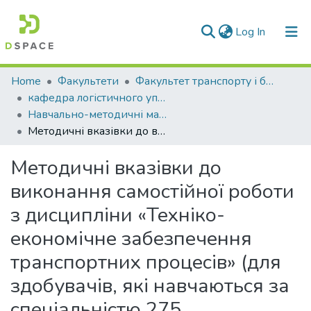
(current)
Log In
Communities & Collections
Home
Факультети
Факультет транспорту і будівництва
кафедра логістичного управління та безпеки руху на транспорті
All of DSpace
Навчально-методичні матеріали (КЛУБРТ)
Методичні вказівки до виконання самостійної роботи з дисципліни «Техніко-економічне забезпечення транспортних процесів» (для здобувачів, які навчаються за спеціальністю 275 «Транспортні технології (за видами)», для усіх форм навчання)
Statistics
Методичні вказівки до
виконання самостійної роботи
з дисципліни «Техніко-
економічне забезпечення
транспортних процесів» (для
здобувачів, які навчаються за
спеціальністю 275