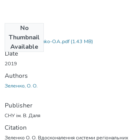
No
Files
Thumbnail
Avtoroferat-Zelenko-O.A..pdf
(1.43 MB)
Available
Date
2019
Authors
Зеленко, О. О.
Publisher
СНУ ім. В. Даля
Citation
Зеленко О. О. Вдосконалення системи регіональних