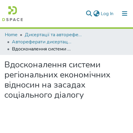
(current)
Log In
Communities & Collections
Home
Дисертації та автореферати дисертацій
Автореферати дисертацій
All of DSpace
Вдосконалення системи регіональних економічних відносин на засадах соціального діалогу
Statistics
Вдосконалення системи
регіональних економічних
відносин на засадах
соціального діалогу