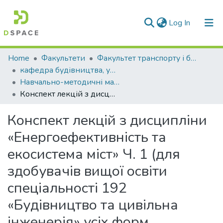
(current)
Log In
Communities & Collections
Home
Факультети
Факультет транспорту і будівництва
кафедра будівництва, урбаністики та просторового планування
All of DSpace
Навчально-методичні матеріали (КБУтаПП)
Конспект лекцій з дисципліни «Енергоефективність та екосистема міст» Ч. 1 (для здобувачів вищої освіти спеціальності 192 «Будівництво та цивільна інженерія» усіх форм навчання)
Statistics
Конспект лекцій з дисципліни
«Енергоефективність та
екосистема міст» Ч. 1 (для
здобувачів вищої освіти
спеціальності 192
«Будівництво та цивільна
інженерія» усіх форм