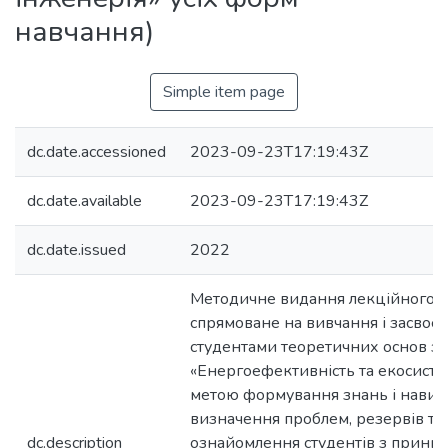
навчання)
Simple item page
dc.date.accessioned
2023-09-23T17:19:43Z
dc.date.available
2023-09-23T17:19:43Z
dc.date.issued
2022
Методичне видання лекційного м
спрямоване на вивчання і засвоє
студентами теоретичних основ з
«Енергоефективність та екосистем
метою формування знань і навич
визначення проблем, резервів та
dc.description
ознайомлення студентів з принци