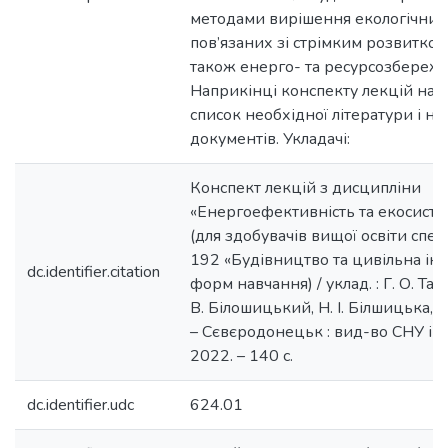
методами вирішення екологічних
пов’язаних зі стрімким розвитком 
також енерго- та ресурсозбережен
Наприкінці конспекту лекцій нав
список необхідної літератури і н
документів. Укладачі:
Конспект лекцій з дисципліни
«Енергоефективність та екосистем
(для здобувачів вищої освіти спец
192 «Будівництво та цивільна інж
dc.identifier.citation
форм навчання) / уклад. : Г. О. Тат
В. Білошицький, Н. І. Білшицька, С
– Сєвєродонецьк : вид-во СНУ ім. 
2022. – 140 с.
dc.identifier.udc
624.01