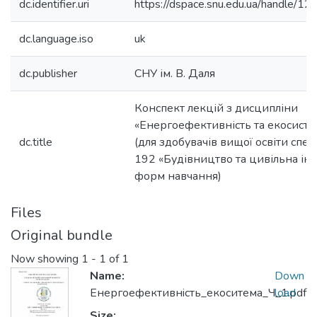
dc.identifier.uri
https://dspace.snu.edu.ua/handle/
dc.language.iso
uk
dc.publisher
СНУ ім. В. Даля
Конспект лекцій з дисципліни
«Енергоефективність та екосистем
dc.title
(для здобувачів вищої освіти спец
192 «Будівництво та цивільна інж
форм навчання)
Files
Original bundle
Now showing
1 - 1 of 1
Name:
Down
Енергоефективнiсть_екоситема_Ч_1.pdf
load
Size: