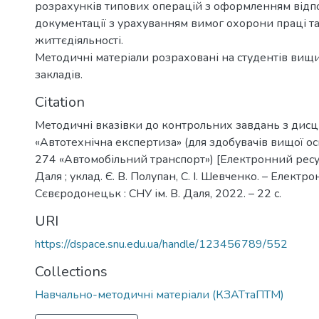
розрахунків типових операцій з оформленням відп
документації з урахуванням вимог охорони праці т
життєдіяльності.
Методичні матеріали розраховані на студентів вищ
закладів.
Citation
Методичні вказівки до контрольних завдань з дис
«Автотехнічна експертиза» (для здобувачів вищої ос
274 «Автомобільний транспорт») [Електронний ресурс
Даля ; уклад. Є. В. Полупан, С. І. Шевченко. – Електрон
Сєвєродонецьк : СНУ ім. В. Даля, 2022. – 22 с.
URI
https://dspace.snu.edu.ua/handle/123456789/552
Collections
Навчально-методичні матеріали (КЗАТтаПТМ)