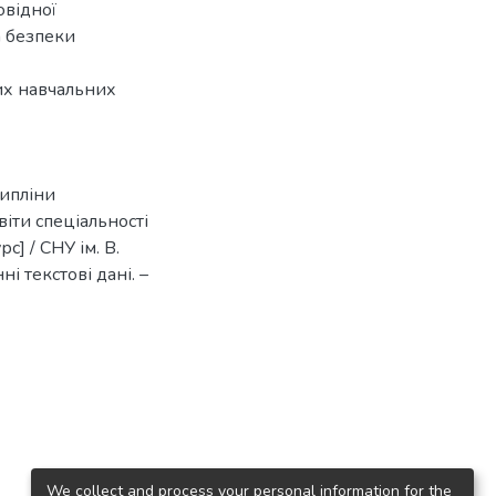
овідної
а безпеки
их навчальних
ципліни
віти спеціальності
] / СНУ ім. В.
ні текстові дані. –
We collect and process your personal information for the