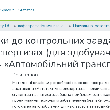
 DSpace
Statistics
Факультет транспорту і будівництва
кафедра залізничного, автомобільного транспорту та підйомно-транспортних машин
ки до контрольних завд
спертиза» (для здобувач
4 «Автомобільний транс
Description
Методичні вказівки розроблені на основі програми
дисципліни «Автотехнічна експертиза» і покликані 
студентам навчитися засобам та прийомам раціонал
проектування технологій забезпечення безпеки ру
потоків на автомобільних шляхах; засвоїти методи