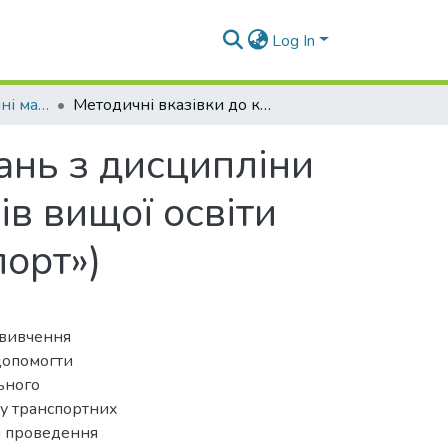
Log In
Навчально-методичні матеріали (КЗАТтаПТМ)
Методичні вказівки до контрольних завдань з дисципліни «Автотехнічна експертиза» (для здобувачів вищої освіти спеціальності 274 «Автомобільний транспорт»)
ань з дисципліни
ів вищої освіти
порт»)
 вивчення
допомогти
ьного
ху транспортних
ки проведення