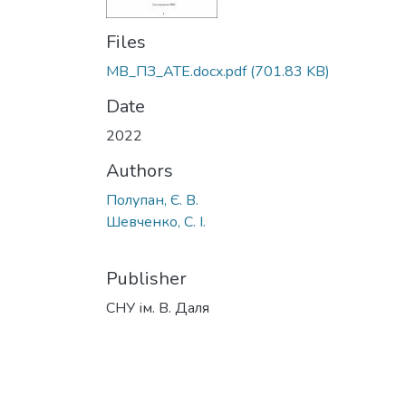
Files
МВ_ПЗ_АТЕ.docx.pdf
(701.83 KB)
Date
2022
Authors
Полупан, Є. В.
Шевченко, С. І.
Publisher
СНУ ім. В. Даля