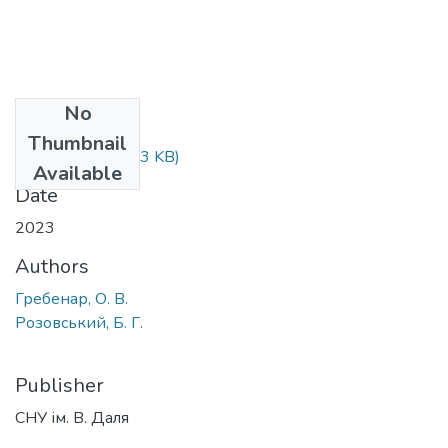
No
Files
Thumbnail
30-40.pdf
(459.13 KB)
Available
Date
2023
Authors
Гребенар, О. В.
Розовський, Б. Г.
Publisher
СНУ ім. В. Даля