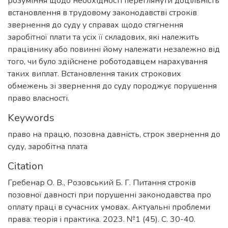
розуміння щодо необхідності переглянути доцільність
встановлення в трудовому законодавстві строків
звернення до суду у справах щодо стягнення
заробітної плати та усіх її складових, які належить
працівнику або повинні йому належати незалежно від
того, чи було здійснене роботодавцем нарахування
таких виплат. Встановлення таких строкових
обмежень зі звернення до суду породжує порушення
право власності.
Keywords
право на працю
,
позовна давність
,
строк звернення до
суду
,
заробітна плата
Citation
Гребенар О. В., Розовський Б. Г. Питання строків
позовної давності при порушенні законодавства про
оплату праці в сучасних умовах. Актуальні проблеми
права: теорія і практика. 2023. №1 (45). С. 30-40.