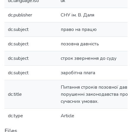
dc.language.iso
uk
dc.publisher
СНУ ім. В. Даля
dc.subject
право на працю
dc.subject
позовна давність
dc.subject
строк звернення до суду
dc.subject
заробітна плата
Питання строків позовної давно
dc.title
порушенні законодавства про о
сучасних умовах.
dc.type
Article
Files