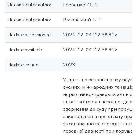
dc.contributor.author
Гребенар, О. В.
dc.contributor.author
Розовський, Б. Г.
dc.date.accessioned
2024-12-04T12:58:31Z
dc.date.available
2024-12-04T12:58:31Z
dc.date.issued
2023
У статті, на основі аналізу наук
вчених, міжнародних та націо
нормативно-правових актів до
питання строків позовної давнос
звернення до суду при поруше
законодавства про оплату прац
з’ясовано, що на сьогодні питан
позовної давності при порушен