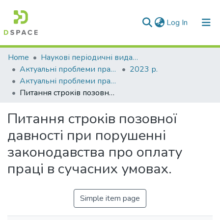
(current)
Log In
Communities & Collections
Home
Наукові періодичні видання СНУ ім. В. Даля
Актуальні проблеми права: теорія і практика
2023 р.
All of DSpace
Актуальні проблеми права: теорія і практика № 1 (45) (2023)
Питання строків позовної давності при порушенні законодавства про оплату праці в сучасних умовах.
Statistics
Питання строків позовної
давності при порушенні
законодавства про оплату
праці в сучасних умовах.
Simple item page