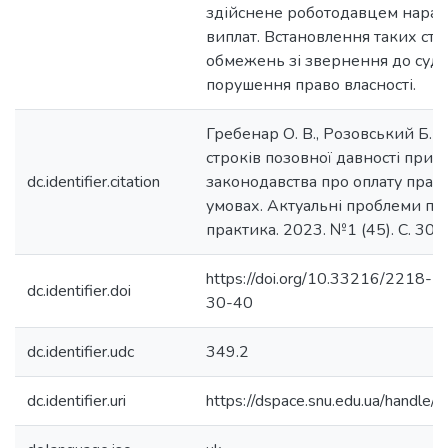
здійснене роботодавцем нарах
виплат. Встановлення таких ст
обмежень зі звернення до суд
порушення право власності.
Гребенар О. В., Розовський Б. Г
строків позовної давності при 
dc.identifier.citation
законодавства про оплату праці
умовах. Актуальні проблеми прав
практика. 2023. №1 (45). С. 30-
https://doi.org/10.33216/2218-
dc.identifier.doi
30-40
dc.identifier.udc
349.2
dc.identifier.uri
https://dspace.snu.edu.ua/handl