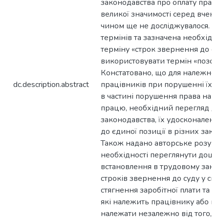
законодавства про оплату прац
великої значимості серед вчен
чином ще не досліджувалося. П
термінів та зазначена необхідні
терміну «строк звернення до су
використовувати термін «позовн
Констатовано, що для належног
dc.description.abstract
працівників при порушенні їх 
в частині порушення права на 
працю, необхідний перегляд д
законодавства, їх удосконален
до єдиної позиції в різних зак
Також надано авторське розум
необхідності переглянути доціл
встановлення в трудовому зако
строків звернення до суду у с
стягнення заробітної плати та ус
які належить працівнику або п
належати незалежно від того, ч