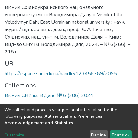
Вісник Східноукраїнського національного
університету імені Володимира Даля = Visnik of the
Volodymyr Dahl East Ukrainian national university : наук.
журн. / відп. за вип. : д.е.н., проф. Є. А. Івченко ;
Східноукр. нац. ун-т ім. Володимира Даля. – Київ :
Вид-во СНУ ім. Володимира Даля, 2024. – № 6(286). –
218 с.
URI
https://dspace.snu.edu.ua/handle/123456789/2095
Collections
Вісник СНУ ім. В.Даля № 6 (286) 2024
Full item page
We collect and process your personal information for the
following purposes:
Authentication, Preferences,
Acknowledgement and Statistics
.
Dspace & Volodymyr Dahl East Ukrainian National University
copyright © 2002-2026
LYRASIS
Customize
Decline
That's ok