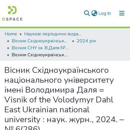
(current)
Log In
Communities & Collections
Home
Наукові періодичні видання СНУ ім. В. Даля
Вісник Східноукраїнського національного університету імені В. Даля
2024 рік
All of DSpace
Вісник СНУ ім. В.Даля № 6 (286) 2024
Вісник Східноукраїнського національного університету імені Володимира Даля = Visnik of the Volodymyr Dahl East Ukrainian national university : наук. журн., 2024. – № 6(286).
Statistics
Вісник Східноукраїнського
національного університету
імені Володимира Даля =
Visnik of the Volodymyr Dahl
East Ukrainian national
university : наук. журн., 2024. –
№ 6(286).