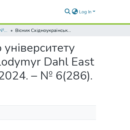
Log In
Вісник СНУ ім. В.Даля № 6 (286) 2024
Вісник Східноукраїнського національного університету імені Володимира Даля = Visnik of the Volodymyr Dahl East Ukrainian national university : наук. журн., 2024. – № 6(286).
 університету
lodymyr Dahl East
, 2024. – № 6(286).