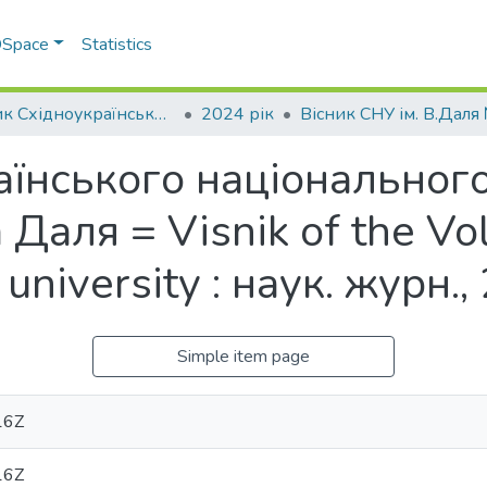
 DSpace
Statistics
Вісник Східноукраїнського національного університету імені В. Даля
2024 рік
аїнського національного
Даля = Visnik of the Vo
 university : наук. журн.
Simple item page
16Z
16Z