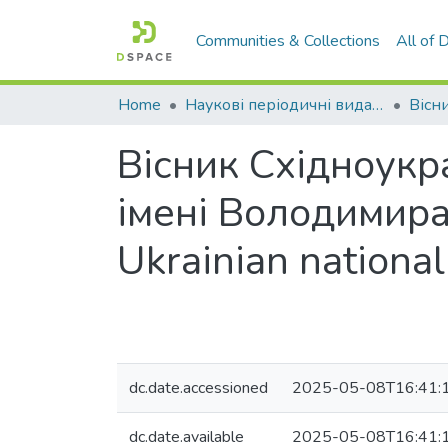
Communities & Collections
All of
Home
Наукові періодичні видання СНУ ім. В. Даля
Вісник Східноукр
імені Володимира 
Ukrainian national
dc.date.accessioned
2025-05-08T16:41:
dc.date.available
2025-05-08T16:41: