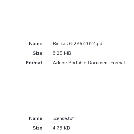
Name:
Вісник 6(286)2024.pdf
Size:
8.25 MB
Format:
Adobe Portable Document Format
Name:
license.txt
Size:
4.73 KB