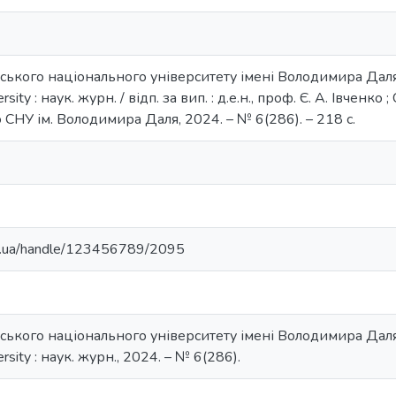
ського національного університету імені Володимира Даля =
versity : наук. журн. / відп. за вип. : д.е.н., проф. Є. А. Івчен
о СНУ ім. Володимира Даля, 2024. – № 6(286). – 218 с.
du.ua/handle/123456789/2095
ського національного університету імені Володимира Даля =
versity : наук. журн., 2024. – № 6(286).