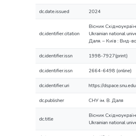
dc.date.issued
2024
Вісник Східноукраїн
dc.identifier.citation
Ukrainian national uni
Даля. – Київ : Вид-в
dc.identifier.issn
1998-7927(print)
dc.identifier.issn
2664-6498 (online)
dc.identifier.uri
https://dspace.snu.e
dc.publisher
СНУ ім. В. Даля
Вісник Східноукраїн
dc.title
Ukrainian national uni