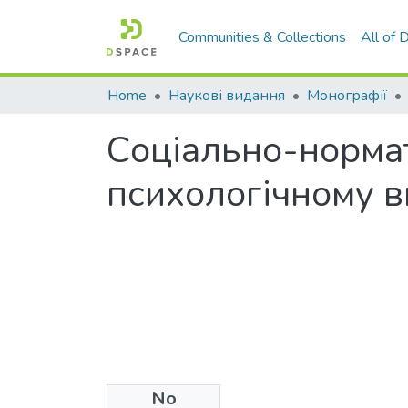
Communities & Collections
All of
Home
Наукові видання
Монографії
Соціально-нормат
психологічному ви
No