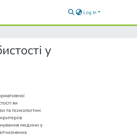
Log In
истості у
а
ормативної
тості як
и та психологічні
 критеріїв
існування людини у
 вітчизняних