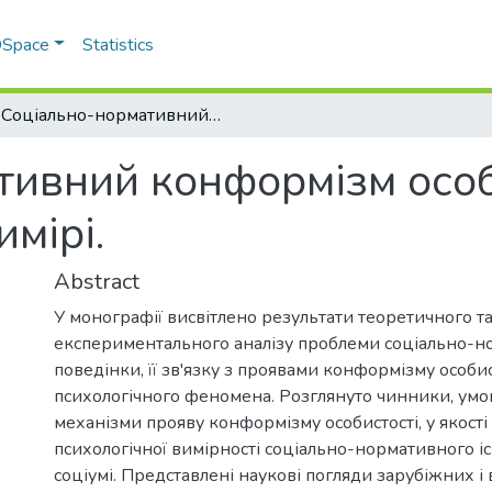
 DSpace
Statistics
Соціально-нормативний конформізм особистості у психологічному вимірі.
ивний конформізм особ
мірі.
Abstract
У монографії висвітлено результати теоретичного т
експериментального аналізу проблеми соціально-н
поведінки, її зв'язку з проявами конформізму особис
психологічного феномена. Розглянуто чинники, умов
механізми прояву конформізму особистості, у якості
психологічної вимірності соціально-нормативного 
соціумі. Представлені наукові погляди зарубіжних і