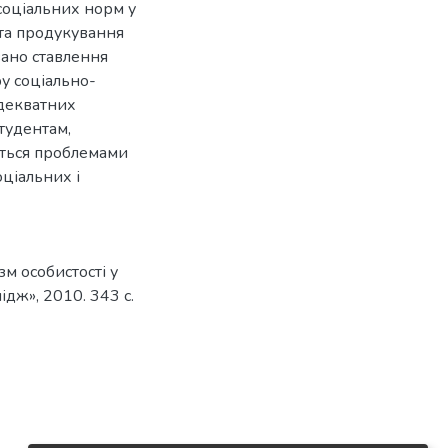
соціальних норм у
і та продукування
ано ставлення
у соціально-
адекватних
тудентам,
виться проблемами
оціальних і
м особистості у
ідж», 2010. 343 с.