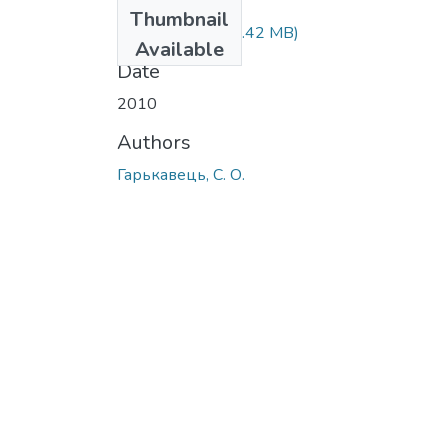
Files
Thumbnail
51543381.pdf
(2.42 MB)
Available
Date
2010
Authors
Гарькавець, С. О.