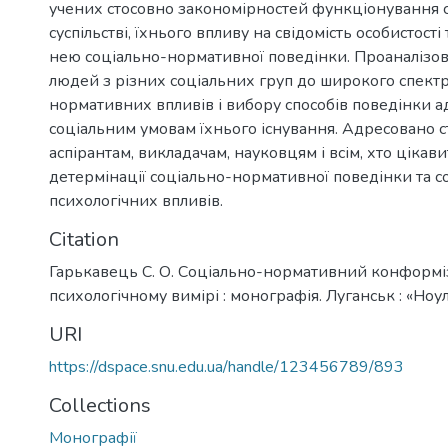
учених стосовно закономірностей функціонування 
суспільстві, їхнього впливу на свідомість особистост
нею соціально-нормативної поведінки. Проаналізов
людей з різних соціальних груп до широкого спектр
нормативних впливів і вибору способів поведінки 
соціальним умовам їхнього існування. Адресовано с
аспірантам, викладачам, науковцям і всім, хто ціка
детермінації соціально-нормативної поведінки та с
психологічних впливів.
Citation
Гарькавець С. О. Соціально-нормативний конформіз
психологічному вимірі : монографія. Луганськ : «Ноул
URI
https://dspace.snu.edu.ua/handle/123456789/893
Collections
Монографії