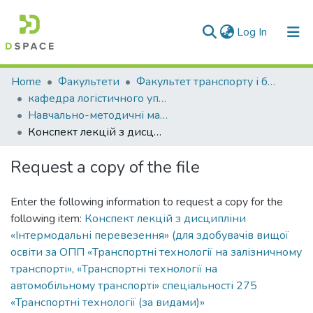
(current)
Log In
Communities & Collections
Home
Факультети
Факультет транспорту і будівництва
кафедра логістичного управління та безпеки руху на транспорті
All of DSpace
Навчально-методичні матеріали (КЛУБРТ)
Конспект лекцій з дисципліни «Інтермодальні перевезення» (для здобувачів вищої освіти за ОПП «Транспортні технології на залізничному транспорті», «Транспортні технології на автомобільному транспорті» спеціальності 275 «Транспортні технології (за видами)»
Statistics
Request a copy of the file
Enter the following information to request a copy for the
following item:
Конспект лекцій з дисципліни
«Інтермодальні перевезення» (для здобувачів вищої
освіти за ОПП «Транспортні технології на залізничному
транспорті», «Транспортні технології на
автомобільному транспорті» спеціальності 275
«Транспортні технології (за видами)»