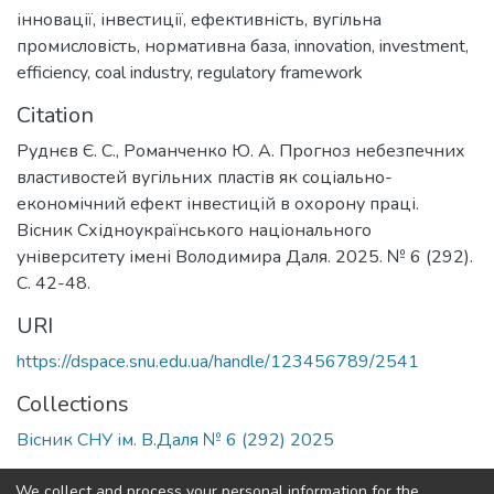
інновації
,
інвестиції
,
ефективність
,
вугільна
промисловість
,
нормативна база
,
innovation
,
investment
,
efficiency
,
coal industry
,
regulatory framework
Citation
Руднєв Є. С., Романченко Ю. А. Прогноз небезпечних
властивостей вугільних пластів як соціально-
економічний ефект інвестицій в охорону праці.
Вісник Східноукраїнського національного
університету імені Володимира Даля. 2025. № 6 (292).
С. 42-48.
URI
https://dspace.snu.edu.ua/handle/123456789/2541
Collections
Вісник СНУ ім. В.Даля № 6 (292) 2025
Full item page
We collect and process your personal information for the