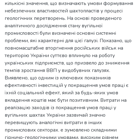
кількісні значення, що визначають умови формування
небезпечних властивостей шахтопластів у процесі
геологічних перетворень. На основі проведеного
аналітичного дослідження стану вугільної
промисловості були визначені основні системні
проблеми, які характерні для цієї галузі. Показано, що
повномасштабне вторгнення російських військ на
територію України суттєво вплинуло на роботу
українських підприємств, що призвело до зниження
темпів зростання ВВП у видобувних галузях.
Виявлено, що одним із ключових показників
ефективності інвестицій у покращення умов праці є
їхній соціальний ефект, який за будь-яких умов
вкладення коштів має бути позитивним. Витрати на
реалізацію заходів із покращення умов праці у
вугільних шахтах України зазвичай значно
перевищують аналогічні витрати в інших
промислових секторах. е зумовлено складними
гірничо-геологічними умовами, високим рівнем