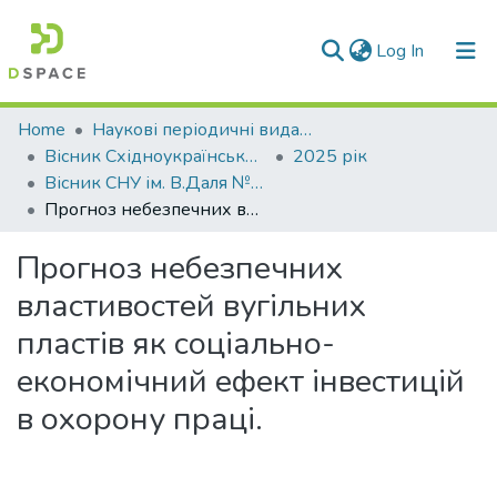
(current)
Log In
Communities & Collections
Home
Наукові періодичні видання СНУ ім. В. Даля
Вісник Східноукраїнського національного університету імені В. Даля
2025 рік
All of DSpace
Вісник СНУ ім. В.Даля № 6 (292) 2025
Прогноз небезпечних властивостей вугільних пластів як соціально-економічний ефект інвестицій в охорону праці.
Statistics
Прогноз небезпечних
властивостей вугільних
пластів як соціально-
економічний ефект інвестицій
в охорону праці.