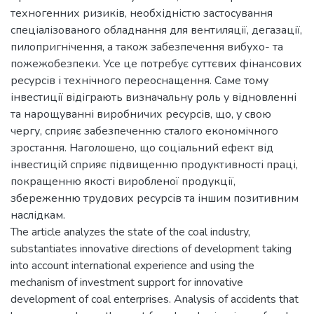
техногенних ризиків, необхідністю застосування
спеціалізованого обладнання для вентиляції, дегазації,
пилопригнічення, а також забезпечення вибухо- та
пожежобезпеки. Усе це потребує суттєвих фінансових
ресурсів і технічного переоснащення. Саме тому
інвестиції відіграють визначальну роль у відновленні
та нарощуванні виробничих ресурсів, що, у свою
чергу, сприяє забезпеченню сталого економічного
зростання. Наголошено, що соціальний ефект від
інвестицій сприяє підвищенню продуктивності праці,
покращенню якості виробленої продукції,
збереженню трудових ресурсів та іншим позитивним
наслідкам.
The article analyzes the state of the coal industry,
substantiates innovative directions of development taking
into account international experience and using the
mechanism of investment support for innovative
development of coal enterprises. Analysis of accidents that