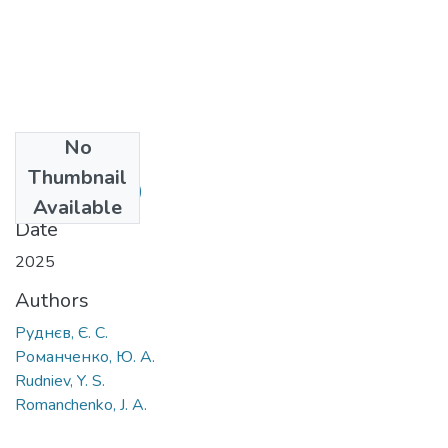
No
Files
Thumbnail
7.pdf
(658.16 KB)
Available
Date
2025
Authors
Руднєв, Є. С.
Романченко, Ю. А.
Rudniev, Y. S.
Romanchenko, J. A.