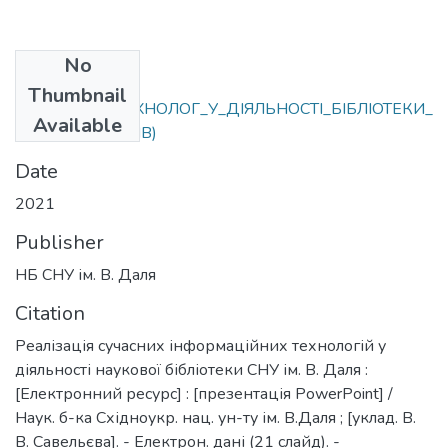
No
Files
Thumbnail
ІНФОРМАЦ_ТЕХНОЛОГ_У_ДІЯЛЬНОСТІ_БІБЛІОТЕКИ_
Available
2021.pdf
(3.99 MB)
Date
2021
Publisher
НБ СНУ ім. В. Даля
Citation
Реалізація сучасних інформаційних технологій у
діяльності наукової бібліотеки СНУ ім. В. Даля :
[Електронний ресурс] : [презентація PowerPoint] /
Наук. б-ка Східноукр. нац. ун-ту ім. В.Даля ; [уклад. В.
В. Савельєва]. - Електрон. дані (21 слайд). -