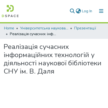
(current)
Log In
Communities & Collections
Home
Університетська наукова бібліотека
Презентації
Реалізація сучасних інформаційних технологій у діяльності наукової бібліотеки СНУ ім. В. Даля
All of DSpace
Реалізація сучасних
Statistics
інформаційних технологій у
діяльності наукової бібліотеки
СНУ ім. В. Даля