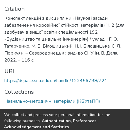
Citation
Конспект лекцій з дисципліни «Наукові засади
забезпечення корозійної стійкості матеріалів» Ч. 2 (для
здобувачів вищої освіти спеціальності 192
«Будівництво та цивільна інженерія») / уклад. : Г. О.
Татарченко, М. В. Білошицький, Н. І. Білошицька, С. Л.
Поркуян. – Сєвєродонецьк : вид-во СНУ ім. В. Даля,
2022. – 116 с.
URI
https://dspace.snu.edu.ua/handle/123456789/721
Collections
Навчально-методичні матеріали (КБУтаПП)
Full item page
We collect and process your personal information for the
following purposes:
Authentication, Preferences,
Acknowledgement and Statistics
.
Dspace & Volodymyr Dahl East Ukrainian National University