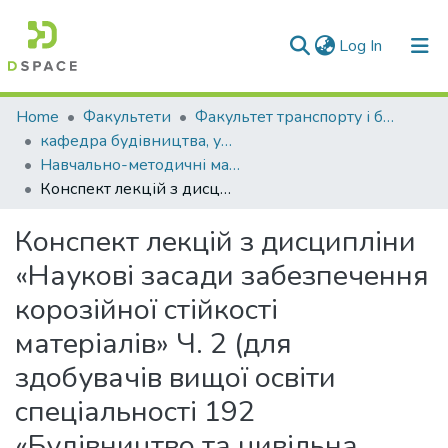
(current)
Log In
Communities & Collections
Home
Факультети
Факультет транспорту і будівництва
кафедра будівництва, урбаністики та просторового планування
All of DSpace
Навчально-методичні матеріали (КБУтаПП)
Конспект лекцій з дисципліни «Наукові засади забезпечення корозійної стійкості матеріалів» Ч. 2 (для здобувачів вищої освіти спеціальності 192 «Будівництво та цивільна інженерія»)
Statistics
Конспект лекцій з дисципліни
«Наукові засади забезпечення
корозійної стійкості
матеріалів» Ч. 2 (для
здобувачів вищої освіти
спеціальності 192
«Будівництво та цивільна