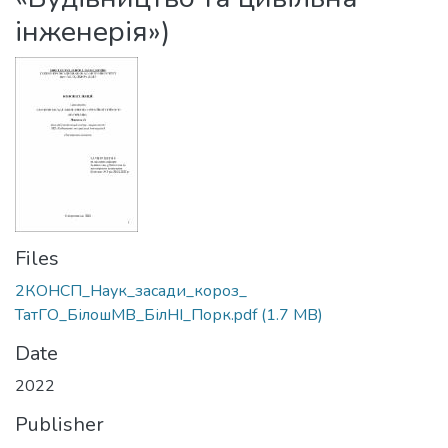
інженерія»)
Files
2КОНСП_Наук_засади_короз_
ТатГО_БілошМВ_БілНІ_Порк.pdf
(1.7 MB)
Date
2022
Publisher