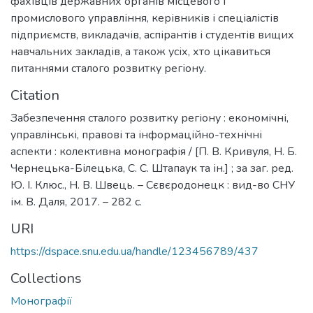
фахівців державних органів місцевого і
промислового управління, керівників і спеціалістів
підприємств, викладачів, аспірантів і студентів вищих
навчальних закладів, а також усіх, хто цікавиться
питаннями сталого розвитку регіону.
Citation
Забезпечення сталого розвитку регіону : економічні,
управлінські, правові та інформаційно-технічні
аспекти : колективна монографія / [П. В. Кривуля, Н. Б.
Чернецька-Білецька, С. С. Штапаук та ін.] ; за заг. ред.
Ю. І. Клюс., Н. В. Швець. – Сєвєродонецк : вид-во СНУ
ім. В. Даля, 2017. – 282 с.
URI
https://dspace.snu.edu.ua/handle/123456789/437
Collections
Монографії