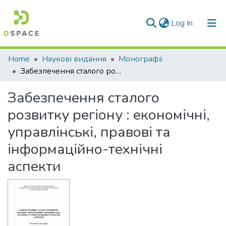
(current)
Log In
Communities & Collections
Home
Наукові видання
Монографії
Забезпечення сталого розвитку регіону : економічні, управлінські, правові та інформаційно-технічні аспекти
All of DSpace
Забезпечення сталого
Statistics
розвитку регіону : економічні,
управлінські, правові та
інформаційно-технічні
аспекти