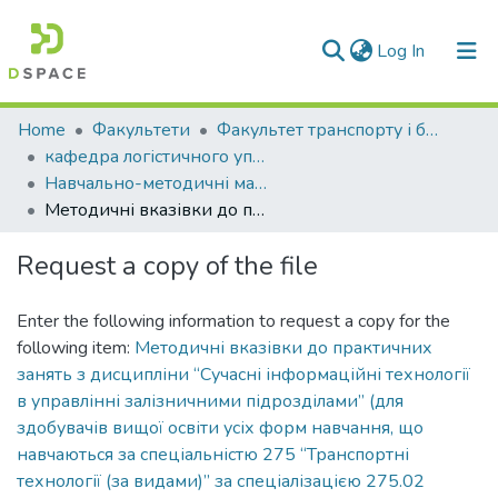
(current)
Log In
Communities & Collections
Home
Факультети
Факультет транспорту і будівництва
кафедра логістичного управління та безпеки руху на транспорті
All of DSpace
Навчально-методичні матеріали (КЛУБРТ)
Методичні вказівки до практичних занять з дисципліни “Сучасні інформаційні технології в управлінні залізничними підрозділами” (для здобувачів вищої освіти усіх форм навчання, що навчаються за спеціальністю 275 “Транспортні технології (за видами)” за спеціалізацією 275.02 “Транспортні технології (на залізничному транспорті)” ОПП “Транспортні технології на залізничному транспорті”
Statistics
Request a copy of the file
Enter the following information to request a copy for the
following item:
Методичні вказівки до практичних
занять з дисципліни “Сучасні інформаційні технології
в управлінні залізничними підрозділами” (для
здобувачів вищої освіти усіх форм навчання, що
навчаються за спеціальністю 275 “Транспортні
технології (за видами)” за спеціалізацією 275.02