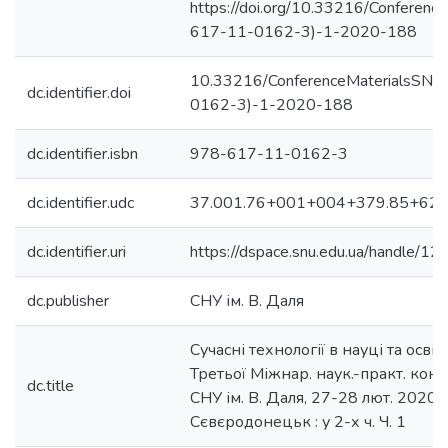
https://doi.org/10.33216/Conferen
617-11-0162-3)-1-2020-188
10.33216/ConferenceMaterialsSN
dc.identifier.doi
0162-3)-1-2020-188
dc.identifier.isbn
978-617-11-0162-3
dc.identifier.udc
37.001.76+001+004+379.85+620.
dc.identifier.uri
https://dspace.snu.edu.ua/handle/
dc.publisher
СНУ ім. В. Даля
Сучасні технології в науці та освіті
Третьої Міжнар. наук.-практ. конф
dc.title
СНУ ім. В. Даля, 27-28 лют. 2020 р.
Сєвєродонецьк : у 2-х ч. Ч. 1