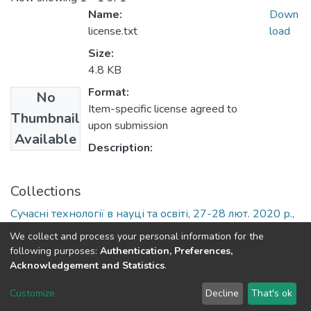
Name:
Down
license.txt
load
Size:
4.8 KB
Format:
No
Item-specific license agreed to
Thumbnail
upon submission
Available
Description:
Collections
Сучасні технології в науці та освіті, 27-28 лют. 2020 р.,
у 2-х ч. Ч. 1
We collect and process your personal information for the
following purposes:
Authentication, Preferences,
Acknowledgement and Statistics
.
Dspace & Volodymyr Dahl East Ukrainian National University
copyright © 2002-2026
LYRASIS
Customize
Decline
That's ok
Cookie settings
End User Agreement
Send Feedback