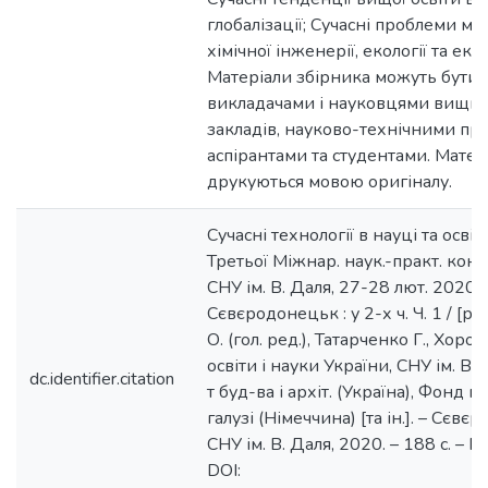
глобалізації; Сучасні проблеми м
хімічної інженерії, екології та еко
Матеріали збірника можуть бути 
викладачами і науковцями вищи
закладів, науково-технічними пр
аспірантами та студентами. Матер
друкуються мовою оригіналу.
Сучасні технології в науці та освіті
Третьої Міжнар. наук.-практ. конф
СНУ ім. В. Даля, 27-28 лют. 2020 р.
Сєвєродонецьк : у 2-х ч. Ч. 1 / [ре
О. (гол. ред.), Татарченко Г., Хорошу
освіти і науки України, СНУ ім. В. 
dc.identifier.citation
т буд-ва і архіт. (Україна), Фонд 
галузі (Німеччина) [та ін.]. – Сєв
СНУ ім. В. Даля, 2020. – 188 с. – Па
DOI: