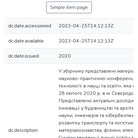
Simple item page
dc.date.accessioned
2023-04-25T14:12:13Z
dc.date.available
2023-04-25T14:12:13Z
dc.date.issued
2020
У збірнику представлені матеріа
науково-практичної конференції 
технології в науці та освіті», яка 
28 лютого 2020 р. в м. Сєвєродон
Представлено актуальні дослідже
Інновації у будівництві та архітек
науки, інженерія та кібербезпек
розвитку транспорту та логістики
dc.description
матеріалознавства, фізики, електр
Сучасні тенденції вищої освіти в 