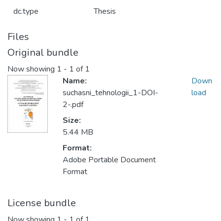
dc.type
Thesis
Files
Original bundle
Now showing
1 - 1 of 1
Name:
Down
suchasni_tehnologii_1-DOI-
load
2-.pdf
Size:
5.44 MB
Format:
Adobe Portable Document
Format
License bundle
Now showing
1 - 1 of 1