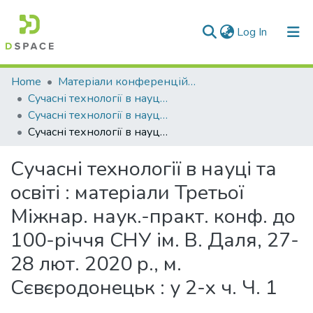
(current)
Log In
Communities & Collections
Home
Матеріали конференцій та семінарів
Сучасні технології в науці та освіті
All of DSpace
Сучасні технології в науці та освіті, 27-28 лют. 2020 р., у 2-х ч. Ч. 1
Сучасні технології в науці та освіті : матеріали Третьої Міжнар. наук.-практ. конф. до 100-річчя СНУ ім. В. Даля, 27-28 лют. 2020 р., м. Сєвєродонецьк : у 2-х ч. Ч. 1
Statistics
Сучасні технології в науці та
освіті : матеріали Третьої
Міжнар. наук.-практ. конф. до
100-річчя СНУ ім. В. Даля, 27-
28 лют. 2020 р., м.
Сєвєродонецьк : у 2-х ч. Ч. 1