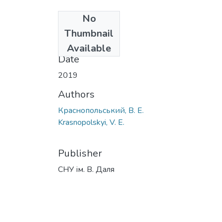
No
Files
Thumbnail
dis.pdf
(7.57 MB)
Available
Date
2019
Authors
Краснопольський, В. Е.
Krasnopolskyi, V. E.
Publisher
СНУ ім. В. Даля