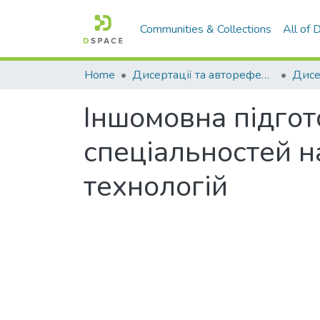
Communities & Collections
All of
Home
Дисертації та автореферати дисертацій
Іншомовна підгот
спеціальностей н
технологій