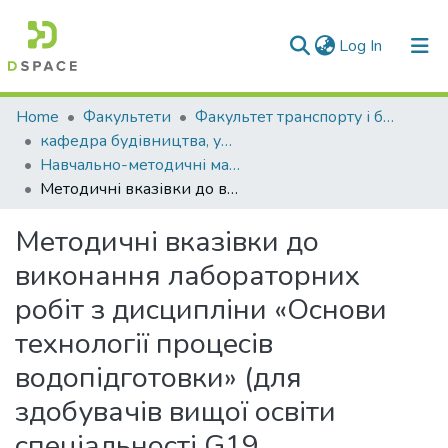
(current)
Log In
Communities & Collections
Home
Факультети
Факультет транспорту і будівництва
кафедра будівництва, урбаністики та просторового планування
All of DSpace
Навчально-методичні матеріали (КБУтаПП)
Методичні вказівки до виконання лабораторних робіт з дисципліни «Основи технології процесів водопідготовки» (для здобувачів вищої освіти спеціальності G19 «Будівництво та цивільна інженерія»)
Statistics
Методичні вказівки до
виконання лабораторних
робіт з дисципліни «Основи
технології процесів
водопідготовки» (для
здобувачів вищої освіти
спеціальності G19