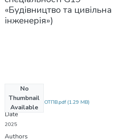
«Будівництво та цивільна
інженерія»)
No
Files
Thumbnail
МВ_до_лаб. роб. ОТПВ.pdf
(1.29 MB)
Available
Date
2025
Authors