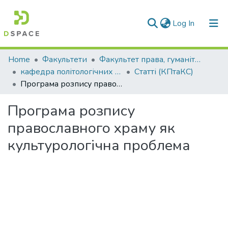
(current)
Log In
Communities & Collections
Home
Факультети
Факультет права, гуманітарних і соціальних наук
кафедра політологічних та культурологічних студій
Статті (КПтаКС)
All of DSpace
Програма розпису православного храму як культурологічна проблема
Statistics
Програма розпису
православного храму як
культурологічна проблема