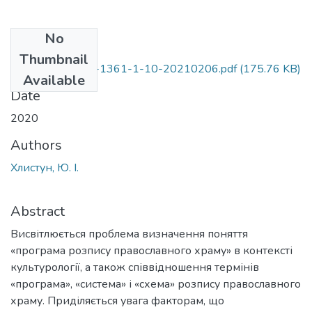
No
Files
Thumbnail
387-Текст статті-1361-1-10-20210206.pdf
(175.76 KB)
Available
Date
2020
Authors
Хлистун, Ю. І.
Abstract
Висвітлюється проблема визначення поняття
«програма розпису православного храму» в контексті
культурології, а також співвідношення термінів
«програма», «система» і «схема» розпису православного
храму. Приділяється увага факторам, що