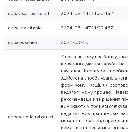
dc.date.accessioned
2024-05-14T11:22:46Z
dc.date.available
2024-05-14T11:22:46Z
dc.date.issued
2021-09-10
У навчальному посібнику, що ґр
вивченні сучасної зарубіжної та
наукової літератури з проблеми
здійснена спроба узагальненн
форм комунікації, які розповс
педагогічному процесі. Надают
рекомендації з вирішення про
виникають у процесі спілкуван
педагогічних працівників, зап
dc.description.abstract
методи та техніки, спрямовані
комунікативної компетентності