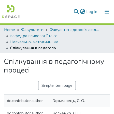
(current)
Log In
Communities & Collections
Home
Факультети
Факультет здоров’я людини
кафедра психології та соціології
All of DSpace
Навчально-методичні матеріали (КПтаС)
Спілкування в педагогічному процесі
Statistics
Спілкування в педагогічному
процесі
Simple item page
dc.contributor.author
Гарькавець, С. О.
dc.contributor.author
Волченко, Л. П.