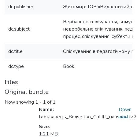
dc.publisher
Житомир: ТОВ «Видавничий дім
Вербальне спілкування, комунік
dc.subject
невербальне спілкування, педа
процес, спілкування, суб'єкти ко
dc.title
Спілкування в педагогічному пр
dc.type
Book
Files
Original bundle
Now showing
1 - 1 of 1
Name:
Down
Гарькавець_Волченко_СвПП_навчальнийп
load
Size:
1.21 MB