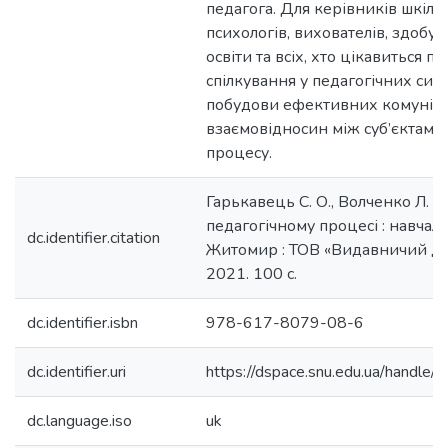
педагога. Для керівників шкіл, у
психологів, вихователів, здобув
освіти та всіх, хто цікавиться 
спілкування у педагогічних сист
побудови ефективних комунік
взаємовідносин між суб’єктами
процесу.
Гарькавець С. О., Волченко Л. П
педагогічному процесі : навчал
dc.identifier.citation
Житомир : ТОВ «Видавничий ді
2021. 100 с.
dc.identifier.isbn
978-617-8079-08-6
dc.identifier.uri
https://dspace.snu.edu.ua/handl
dc.language.iso
uk