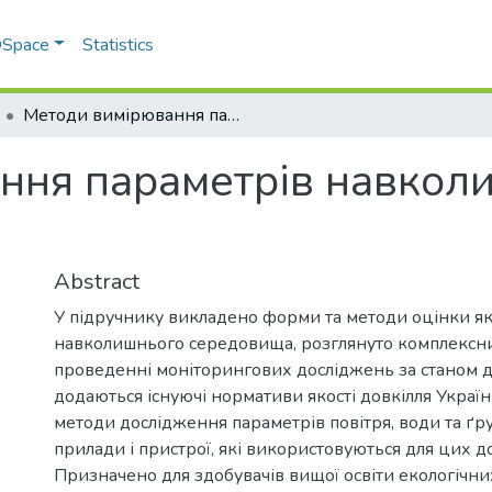
 DSpace
Statistics
Методи вимірювання параметрів навколишнього середовища
ння параметрів навкол
Abstract
У підручнику викладено форми та методи оцінки як
навколишнього середовища, розглянуто комплексни
проведенні моніторингових досліджень за станом д
додаються існуючі нормативи якості довкілля Украї
методи дослідження параметрів повітря, води та ґру
прилади і пристрої, які використовуються для цих д
Призначено для здобувачів вищої освіти екологічни