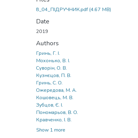
8_04_ПІДРУЧНИК.pdf
(4.67 MB)
Date
2019
Authors
Гринь, Г. І.
Мохонько, В. І.
Суворін, О. В.
Кузнєцов, П. В.
Гринь, С. О.
Ожередова, М. А.
Кошовець, М. В.
Зубцов, Є. І.
Пономарьов, В. О.
Кравченко, І. В.
Show 1 more