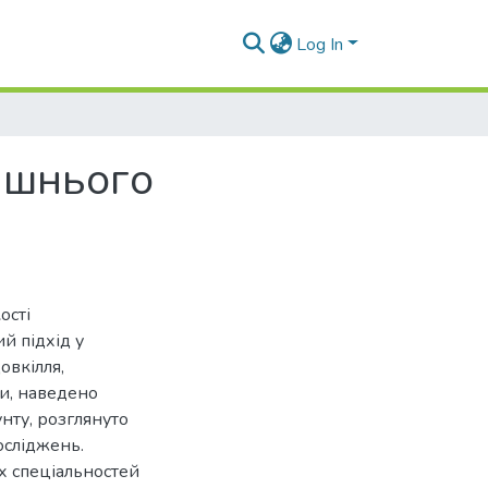
Log In
ишнього
ості
й підхід у
овкілля,
ни, наведено
нту, розглянуто
осліджень.
х спеціальностей