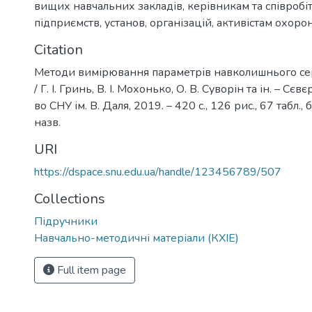
вищих навчальних закладів, керівникам та співроб
підприємств, установ, організацій, активістам охоро
Citation
Методи вимірювання параметрів навколишнього сер
/ Г. І. Гринь, В. І. Мохонько, О. В. Суворін та ін. – Сє
во СНУ ім. В. Даля, 2019. – 420 с., 126 рис., 67 табл.,
назв.
URI
https://dspace.snu.edu.ua/handle/123456789/507
Collections
Підручники
Навчально-методичні матеріали (КХІЕ)
Full item page