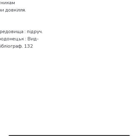
ітникам
ни довкілля.
едовища : підруч.
вєродонецьк : Вид-
 бібліограф. 132