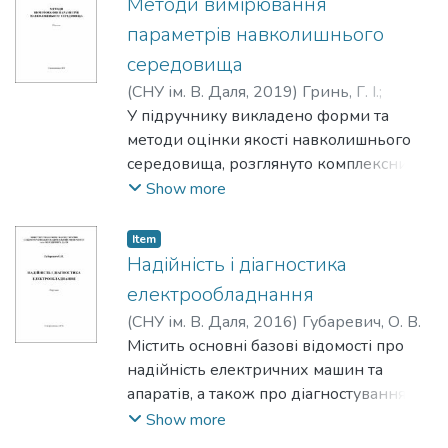
й екологічного проживання. Підручник
Методи вимірювання
адресований здобувачам вищої
параметрів навколишнього
психологічної освіти, науково-
середовища
педагогічним працівникам ЗВО,
(
СНУ ім. В. Даля
,
2019
)
Гринь, Г. І.
;
психологам, психотерапевтам та ін.
Мохонько, В. І.
У підручнику викладено форми та
;
Суворін, О. В.
;
Кузнєцов,
П. В.
методи оцінки якості навколишнього
;
Гринь, С. О.
;
Ожередова, М. А.
;
Кошовець, М. В.
середовища, розглянуто комплексний
;
Зубцов, Є. І.
;
Пономарьов, В. О.
підхід у проведенні моніторингових
;
Кравченко, І. В.
;
Show more
Азаров, М. І.
досліджень за станом довкілля,
додаються існуючі нормативи якості
Item
довкілля України, наведено методи
Надійність і діагностика
дослідження параметрів повітря, води
електрообладнання
та ґрунту, розглянуто прилади і
(
СНУ ім. В. Даля
,
2016
)
Губаревич, О. В.
пристрої, які використовуються для цих
Містить основні базові відомості про
досліджень.
надійність електричних машин та
Призначено для здобувачів вищої
апаратів, а також про діагностування у
освіти екологічних спеціальностей
сполученні з прогнозуванням
Show more
вищих навчальних закладів,
технічного стану