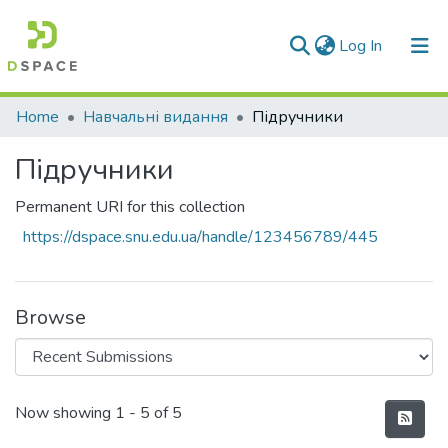
(current)
Log In
Communities & Collections
Home
Навчальні видання
Підручники
All of DSpace
Підручники
Statistics
Permanent URI for this collection
https://dspace.snu.edu.ua/handle/123456789/445
Browse
Recent Submissions
Now showing
1 - 5 of 5