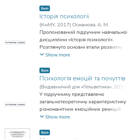
Item
Історія психології
(
КиМУ
,
2017
)
Османова, А. М.
Пропонований підручник навчальної
дисципліни «Історія психології».
No Thumbnail Available
Розглянуто основні етапи розвитку
світової та української психологічної
Show more
науки від виникнення психологічних
ідей у Стародавній Греції до огляду
Item
сучасних напрямків психологічних
Психологія емоцій та почуттів
досліджень. Подано основні
(
Видавничий дім «Гельветика»
,
2024
)
психологічні ідеї філософських
Цільмак, О. М.
У підручнику представлено
;
Шмаленко, Ю. І.
;
концепцій про душу, свідомість і
Мілорадова, Н. Е.
загальнотеоретичну характеристику
;
Гарькавець, С. О.
No Thumbnail Available
психології як самостійної науки.
різноманітних емоційних реакцій,
Підручник розрахований на студентів
емоційних станів і почуттів; розкрито
Show more
денної та заочної форми навчання,
психотехнології їхнього регулювання,
аспірантів, викладачів, психологів.
коригування, внормування, безпечного
Item