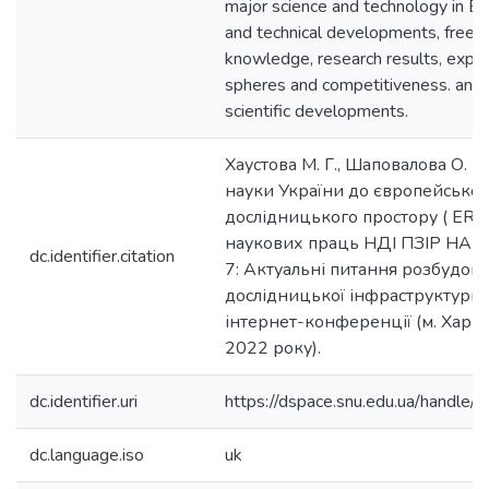
major science and technology in Eur
and technical developments, free 
knowledge, research results, expa
spheres and competitiveness. and p
scientific developments.
Хаустова М. Г., Шаповалова О. В.
науки України до європейськог
дослідницького простору ( ERA
наукових праць НДІ ПЗІР НАПр
dc.identifier.citation
7: Актуальні питання розбудов
дослідницької інфраструктури :
інтернет-конференції (м. Харкі
2022 року).
dc.identifier.uri
https://dspace.snu.edu.ua/handl
dc.language.iso
uk