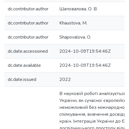
dc.contributor.author
Шаповалова, О. В.
dc.contributor.author
Khaustova, M.
dc.contributor.author
Shapovalova, O.
dc.date.accessioned
2024-10-09T19:54:46Z
dc.date.available
2024-10-09T19:54:46Z
dc.date.issued
2022
В науковій роботі аналізується
України, як сучасної європейськ
неможливий без міжнародного
спілкування, вивчення досвіду
країн. Інтеграція України до Є
дослідницького простору відк