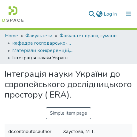
(current)
Log In
Communities & Collections
Home
Факультети
Факультет права, гуманітарних і соціальних наук
кафедра господарсько-правових та суспільно-політичних дисциплін
All of DSpace
Матеріали конференцій, семінарів і т.п. (КГПСПД)
Інтеграція науки України до європейського дослідницького простору ( ERA).
Statistics
Інтеграція науки України до
європейського дослідницького
простору ( ERA).
Simple item page
dc.contributor.author
Хаустова, М. Г.