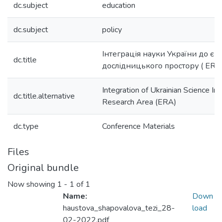
dc.subject
education
dc.subject
policy
Інтеграція науки України до є
dc.title
дослідницького простору ( ERA)
Integration of Ukrainian Science In
dc.title.alternative
Research Area (ERA)
dc.type
Conference Materials
Files
Original bundle
Now showing
1 - 1 of 1
Name:
Down
haustova_shapovalova_tezi_28-
load
02-2022.pdf