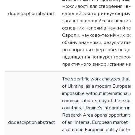
можливості для створення «вну
dc.description.abstract
європейського ринку» формува
загальноєвропейської політики
основних напрямів науки й техн
Європи, науково-технічних роз
обміну знаннями, результатами
розширення сфер і обсягів дос
підвищення конкурентоспромо
практичного використання нау
The scientific work analyzes that
of Ukraine, as a modern European c
impossible without international sci
communication, study of the experi
countries. Ukraine's integration in
Research Area opens opportunities 
dc.description.abstract
of an "internal European market" fo
a common European policy for the