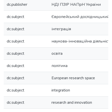
dc.publisher
НДІ ПЗІР НАПрН України
dc.subject
Європейський дослідницький п
dc.subject
інтеграція
dc.subject
наукова-інноваційна діяльність
dc.subject
освіта
dc.subject
політика
dc.subject
European research space
dc.subject
integration
dc.subject
research and innovation