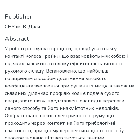
Publisher
СНУ ім. В. Даля
Abstract
У роботі розглянуті процеси, що відбуваються у
контакті колеса і рейки, що взаємодіють між собою і
від яких залежить в цілому ефективність тягового
рухомого складу. Встановлено, що найбільш
поширеним способом досягнення високого
коефіцієнта зчеплення при рушанні з місця, а також на
складних ділянках профілю колії є подача сухого
кварцового піску, представлені очевидні переваги
даного способу та його низку істотних недоліків.
Обґрунтовано вплив електричного струму, що
проходить через контакт, на його трибологічні
властивості, при цьому перспектива цього способу
опосередковано підтверджується даними,