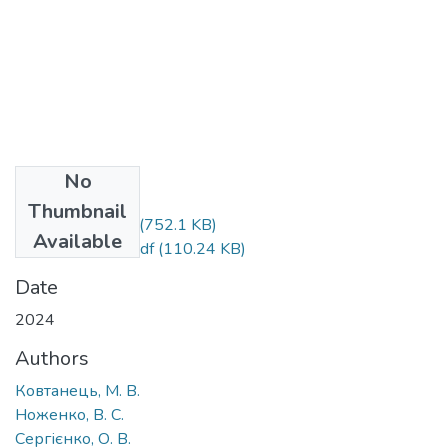
No
Files
Thumbnail
2024-27-10.pdf
(752.1 KB)
Available
index_2024_27.pdf
(110.24 KB)
Date
2024
Authors
Ковтанець, М. В.
Ноженко, В. С.
Сергієнко, О. В.