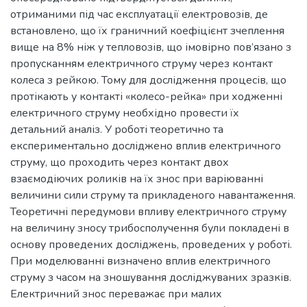
отриманими під час експлуатації електровозів, де
встановлено, що їх граничний коефіцієнт зчеплення
вище на 8% ніж у тепловозів, що імовірно пов’язано з
пропусканням електричного струму через контакт
колеса з рейкою. Тому для дослідження процесів, що
протікають у контакті «колесо-рейка» при ходженні
електричного струму необхідно провести їх
детальний аналіз. У роботі теоретично та
експериментально досліджено вплив електричного
струму, що проходить через контакт двох
взаємодіючих роликів на їх знос при варіюванні
величини сили струму та прикладеного навантаження.
Теоретичні передумови впливу електричного струму
на величину зносу трибосполучення були покладені в
основу проведених досліджень, проведених у роботі.
При моделюванні визначено вплив електричного
струму з часом на зношування досліджуваних зразків.
Електричний знос переважає при малих