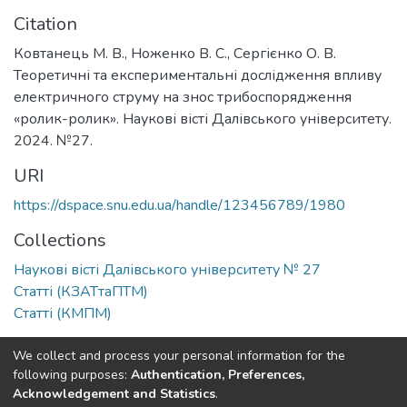
Citation
Ковтанець М. В., Ноженко В. С., Сергієнко О. В.
Теоретичні та експериментальні дослідження впливу
електричного струму на знос трибоспорядження
«ролик-ролик». Наукові вісті Далівського університету.
2024. №27.
URI
https://dspace.snu.edu.ua/handle/123456789/1980
Collections
Наукові вісті Далівського університету № 27
Статті (КЗАТтаПТМ)
Статті (КМПМ)
Full item page
We collect and process your personal information for the
following purposes:
Authentication, Preferences,
Acknowledgement and Statistics
.
Dspace & Volodymyr Dahl East Ukrainian National University