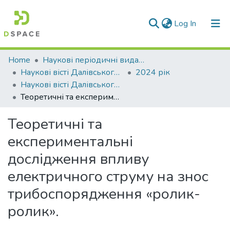
(current)
Log In
Communities & Collections
Home
Наукові періодичні видання СНУ ім. В. Даля
Наукові вісті Далівського університету
2024 рік
All of DSpace
Наукові вісті Далівського університету № 27
Теоретичні та експериментальні дослідження впливу електричного струму на знос трибоспорядження «ролик-ролик».
Statistics
Теоретичні та
експериментальні
дослідження впливу
електричного струму на знос
трибоспорядження «ролик-
ролик».