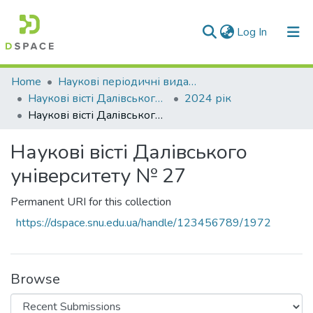
(current)
Log In
Communities & Collections
Home
Наукові періодичні видання СНУ ім. В. Даля
Наукові вісті Далівського університету
2024 рік
All of DSpace
Наукові вісті Далівського університету № 27
Statistics
Наукові вісті Далівського
університету № 27
Permanent URI for this collection
https://dspace.snu.edu.ua/handle/123456789/1972
Browse