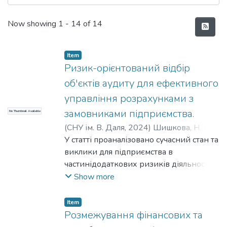
Recent Submissions
Now showing
1 - 14 of 14
Item
Ризик-орієнтований відбір
об'єктів аудиту для ефективного
управління розрахунками з
замовниками підприємства.
No Thumbnail Available
(
СНУ ім. В. Даля
,
2024
)
Шишкова, Н. Л.
;
Шишкова, Д. С.
У статті проаналізовано сучасний стан та
виклики для підприємства в
частинідодаткових ризиків діяльності в
умовахвоєнної агресії.Наведено
Show more
динамікуфінансово-економічних
показників підприємства та будівельної
Item
галузі взагалі за останні роки.
Розмежування фінансових та
Сформовано програму внутрішнього