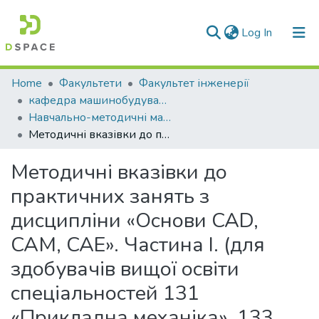
(current)
Log In
Communities & Collections
Home
Факультети
Факультет інженерії
кафедра машинобудування та прикладної механіки
All of DSpace
Навчально-методичні матеріали (КМПМ)
Методичні вказівки до практичних занять з дисципліни «Основи CAD, CAM, CAE». Частина І. (для здобувачів вищої освіти спеціальностей 131 «Прикладна механіка», 133 «Галузеве машинобудування)
Statistics
Методичні вказівки до
практичних занять з
дисципліни «Основи CAD,
CAM, CAE». Частина І. (для
здобувачів вищої освіти
спеціальностей 131
«Прикладна механіка», 133