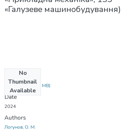
«Галузеве машинобудування)
No
Files
Thumbnail
МВ 1-2.pdf
(1.56 MB)
Available
Date
2024
Authors
Логунов, О. М.