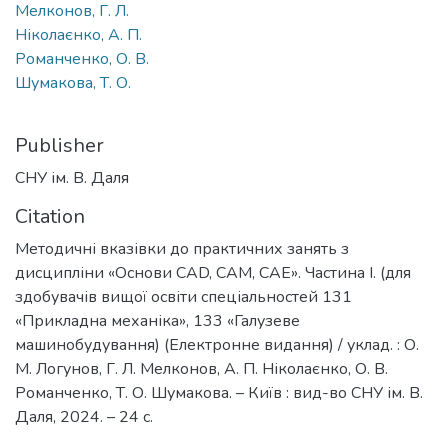
Мелконов, Г. Л.
Ніколаєнко, А. П.
Романченко, О. В.
Шумакова, Т. О.
Publisher
СНУ ім. В. Даля
Citation
Методичні вказівки до практичних занять з
дисципліни «Основи CAD, CAM, CAE». Частина І. (для
здобувачів вищої освіти спеціальностей 131
«Прикладна механіка», 133 «Галузеве
машинобудування) (Електронне видання) / уклад. : О.
М. Логунов, Г. Л. Мелконов, А. П. Ніколаєнко, О. В.
Романченко, Т. О. Шумакова. – Київ : вид-во СНУ ім. В.
Даля, 2024. – 24 с.