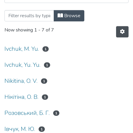
Browsing Актуальні проблеми права: те
Browse
Now showing
1 - 7 of 7
Ivchuk, M. Yu.
1
Ivchuk, Yu. Yu.
1
Nikitina, O. V.
1
Нікітіна, О. В.
1
Розовський, Б. Г.
1
Івчук, М. Ю.
1