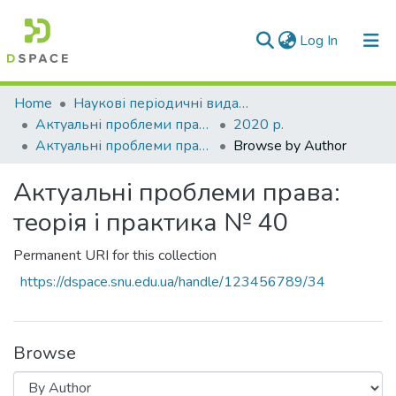
(current)
Log In
Communities & Collections
Home
Наукові періодичні видання СНУ ім. В. Даля
Актуальні проблеми права: теорія і практика
2020 р.
All of DSpace
Актуальні проблеми права: теорія і практика № 40
Browse by Author
Актуальні проблеми права:
теорія і практика № 40
Permanent URI for this collection
https://dspace.snu.edu.ua/handle/123456789/34
Browse