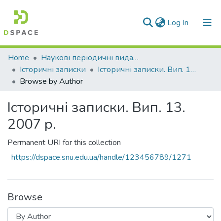
(current)
Log In
Communities & Collections
Home
Наукові періодичні видання СНУ ім. В. Даля
Історичні записки
Історичні записки. Вип. 13. 2007 р.
All of DSpace
Browse by Author
Історичні записки. Вип. 13.
2007 р.
Permanent URI for this collection
https://dspace.snu.edu.ua/handle/123456789/1271
Browse