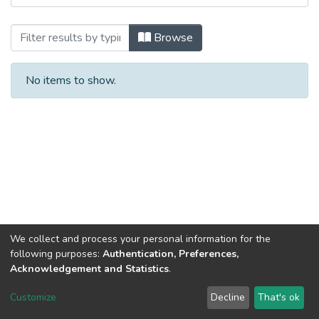
Browsing Історичні записки. Вип. 13. 2
Browse
No items to show.
We collect and process your personal information for the
following purposes:
Authentication, Preferences,
Acknowledgement and Statistics
.
Dspace & Volodymyr Dahl East Ukrainian National University
copyright © 2002-2026
LYRASIS
Customize
Decline
That's ok
Cookie settings
End User Agreement
Send Feedback