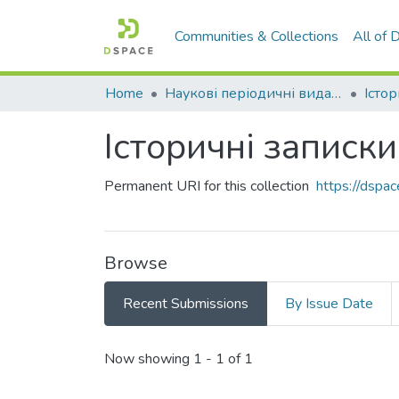
Communities & Collections
All of
Home
Наукові періодичні видання СНУ ім. В. Даля
Істо
Історичні записки.
Permanent URI for this collection
https://dsp
Browse
Recent Submissions
By Issue Date
Recent Submissions
Now showing
1 - 1 of 1