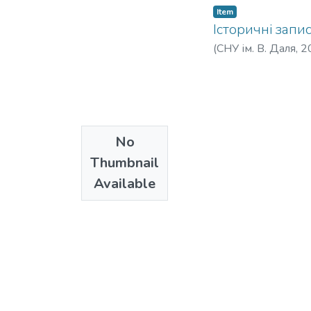
Item
Історичні запис
(
СНУ ім. В. Даля
,
2
No
Thumbnail
Available