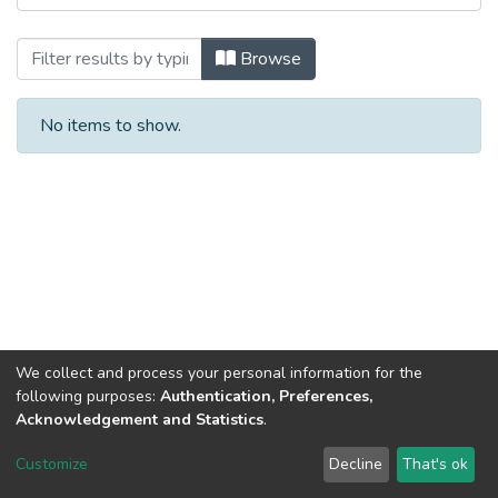
Browsing Історичні записки. Вип. 13. 20
Browse
No items to show.
We collect and process your personal information for the
following purposes:
Authentication, Preferences,
Acknowledgement and Statistics
.
Dspace & Volodymyr Dahl East Ukrainian National University
copyright © 2002-2026
LYRASIS
Customize
Decline
That's ok
Cookie settings
End User Agreement
Send Feedback