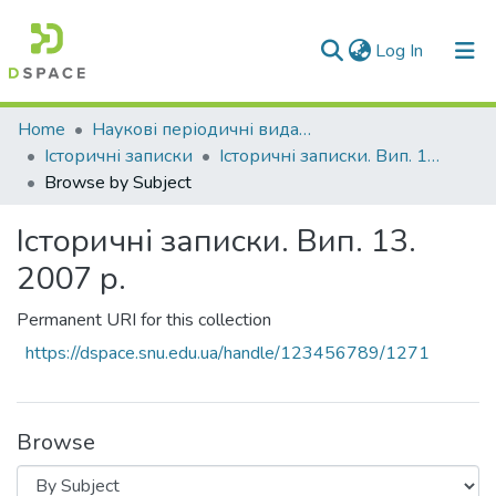
(current)
Log In
Communities & Collections
Home
Наукові періодичні видання СНУ ім. В. Даля
Історичні записки
Історичні записки. Вип. 13. 2007 р.
All of DSpace
Browse by Subject
Історичні записки. Вип. 13.
2007 р.
Permanent URI for this collection
https://dspace.snu.edu.ua/handle/123456789/1271
Browse