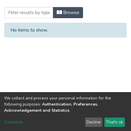
Browsing 2022 (ДІМ_БКР) by Author
Browse
No items to show.
We collect and process your personal information for the
following purposes:
Authentication, Preferences,
Acknowledgement and Statistics
.
Dspace & Volodymyr Dahl East Ukrainian National University
copyright © 2002-2026
LYRASIS
Customize
Decline
That's ok
Cookie settings
End User Agreement
Send Feedback