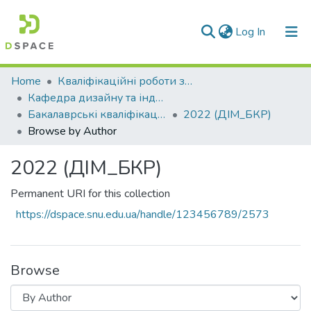
(current)
Log In
Communities & Collections
Home
Кваліфікаційні роботи здобувачів вищої освіти
Кафедра дизайну та індустрії моди (ДІМ)
All of DSpace
Бакалаврські кваліфікаційні роботи
2022 (ДІМ_БКР)
Browse by Author
2022 (ДІМ_БКР)
Permanent URI for this collection
https://dspace.snu.edu.ua/handle/123456789/2573
Browse