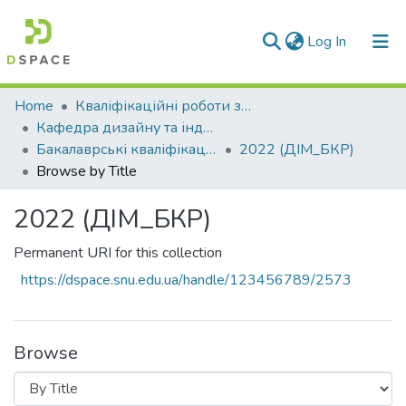
(current)
Log In
Communities & Collections
Home
Кваліфікаційні роботи здобувачів вищої освіти
Кафедра дизайну та індустрії моди (ДІМ)
All of DSpace
Бакалаврські кваліфікаційні роботи
2022 (ДІМ_БКР)
Browse by Title
2022 (ДІМ_БКР)
Permanent URI for this collection
https://dspace.snu.edu.ua/handle/123456789/2573
Browse