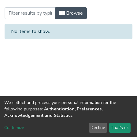
Browsing 2022 (ДІМ_БКР) by Title
Browse
No items to show.
We collect and process your personal information for the
following purposes:
Authentication, Preferences,
Acknowledgement and Statistics
.
Dspace & Volodymyr Dahl East Ukrainian National University
copyright © 2002-2026
LYRASIS
Customize
Decline
That's ok
Cookie settings
End User Agreement
Send Feedback