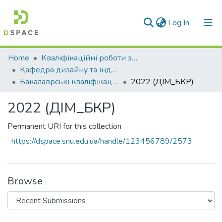
(current)
Log In
Communities & Collections
Home
Кваліфікаційні роботи здобувачів вищої освіти
Кафедра дизайну та індустрії моди (ДІМ)
All of DSpace
Бакалаврські кваліфікаційні роботи
2022 (ДІМ_БКР)
Statistics
2022 (ДІМ_БКР)
Permanent URI for this collection
https://dspace.snu.edu.ua/handle/123456789/2573
Browse