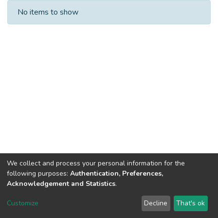
Recent Submissions
No items to show
We collect and process your personal information for the
following purposes:
Authentication, Preferences,
Acknowledgement and Statistics
.
Dspace & Volodymyr Dahl East Ukrainian National University
copyright © 2002-2026
LYRASIS
Customize
Decline
That's ok
Cookie settings
End User Agreement
Send Feedback