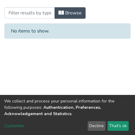
Browsing 2023 (ЕП_МКР) by Author
Browse
No items to show.
We collect and process your personal information for the
following purposes:
Authentication, Preferences,
Acknowledgement and Statistics
.
Dspace & Volodymyr Dahl East Ukrainian National University
copyright © 2002-2026
LYRASIS
Customize
Decline
That's ok
Cookie settings
End User Agreement
Send Feedback