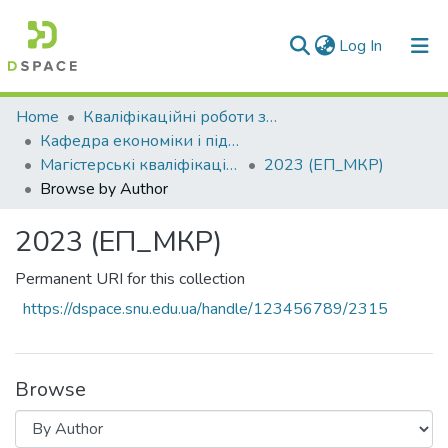
(current)
Log In
Communities & Collections
Home
Кваліфікаційні роботи здобувачів вищої освіти
Кафедра економіки і підприємництва (ЕП)
All of DSpace
Магістерські кваліфікаційні роботи
2023 (ЕП_МКР)
Browse by Author
2023 (ЕП_МКР)
Permanent URI for this collection
https://dspace.snu.edu.ua/handle/123456789/2315
Browse