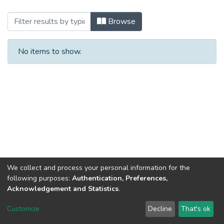
Browsing 2023 (ЕП_МКР) by Title
Browse
No items to show.
We collect and process your personal information for the
following purposes:
Authentication, Preferences,
Acknowledgement and Statistics
.
Dspace & Volodymyr Dahl East Ukrainian National University
copyright © 2002-2026
LYRASIS
Customize
Decline
That's ok
Cookie settings
End User Agreement
Send Feedback