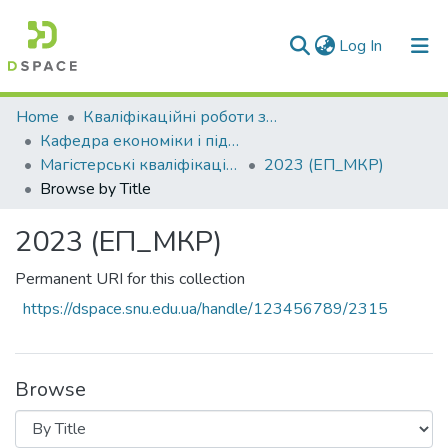
(current)
Log In
Communities & Collections
Home
Кваліфікаційні роботи здобувачів вищої освіти
Кафедра економіки і підприємництва (ЕП)
All of DSpace
Магістерські кваліфікаційні роботи
2023 (ЕП_МКР)
Browse by Title
2023 (ЕП_МКР)
Permanent URI for this collection
https://dspace.snu.edu.ua/handle/123456789/2315
Browse