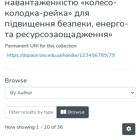
навантаженністю «колесо-
колодка-рейка» для
підвищення безпеки, енерго-
та ресурсозаощадження»
Permanent URI for this collection
https://dspace.snu.edu.ua/handle/123456789/79
Browse
Browsing ДН-01-20 «Теорія та практи
Browse
Now showing
1 - 20 of 36