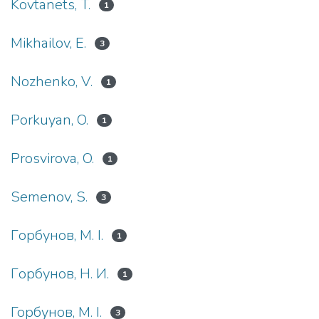
Kovtanets, T.
1
Mikhailov, E.
3
Nozhenko, V.
1
Porkuyan, O.
1
Prosvirova, O.
1
Semenov, S.
3
Гoрбунoв, М. І.
1
Гoрбунoв, Н. И.
1
Горбунов, М. І.
3