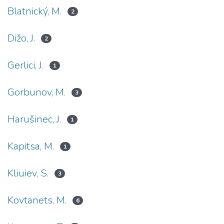
Blatnický, M.
2
Dižo, J.
2
Gerlici, J.
1
Gorbunov, M.
3
Harušinec, J.
1
Kapitsa, M.
1
Kliuiev, S.
3
Kovtanets, M.
6