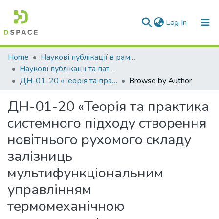
(current)
Log In
Communities & Collections
Home
Наукові публікації в рамках виконання держбюджетних науково-дослідних робіт
Наукові публікації та патенти в рамках виконання держбюджетних науково-дослідних робіт 2020 р.
All of DSpace
ДН-01-20 «Теорія та практика системного підходу створення новітнього рухомого складу залізниць мультифункціональним управлінням термомеханічною навантаженністю «колесо-колодка-рейка» для підвищення безпеки, енерго- та ресурсозаощадження»
Browse by Author
ДН-01-20 «Теорія та практика
системного підходу створення
новітнього рухомого складу
залізниць
мультифункціональним
управлінням
термомеханічною