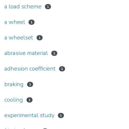
a load scheme
1
a wheel
1
a wheelset
1
abrasive material
1
adhesion coefficient
1
braking
1
cooling
1
experimental study
1