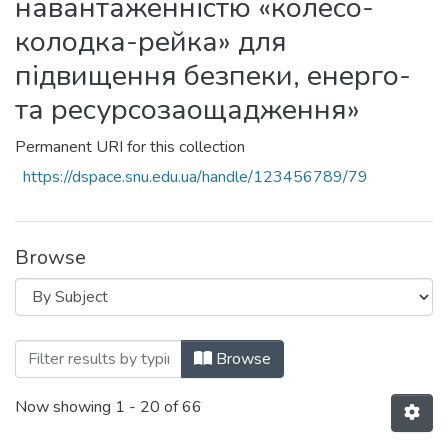
навантаженністю «колесо-
колодка-рейка» для
підвищення безпеки, енерго-
та ресурсозаощадження»
Permanent URI for this collection
https://dspace.snu.edu.ua/handle/123456789/79
Browse
Browsing ДН-01-20 «Теорія та практи
Browse
Now showing
1 - 20 of 66