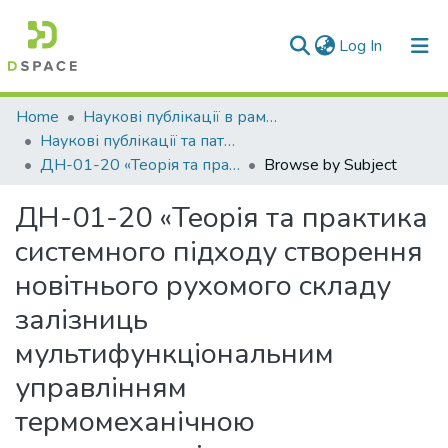
(current)
Log In
Communities & Collections
Home
Наукові публікації в рамках виконання держбюджетних науково-дослідних робіт
Наукові публікації та патенти в рамках виконання держбюджетних науково-дослідних робіт 2020 р.
All of DSpace
ДН-01-20 «Теорія та практика системного підходу створення новітнього рухомого складу залізниць мультифункціональним управлінням термомеханічною навантаженністю «колесо-колодка-рейка» для підвищення безпеки, енерго- та ресурсозаощадження»
Browse by Subject
ДН-01-20 «Теорія та практика
системного підходу створення
новітнього рухомого складу
залізниць
мультифункціональним
управлінням
термомеханічною