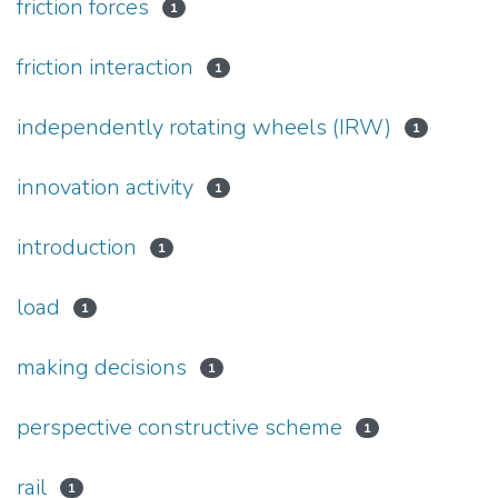
friction forces
1
friction interaction
1
independently rotating wheels (IRW)
1
innovation activity
1
introduction
1
load
1
making decisions
1
perspective constructive scheme
1
rail
1