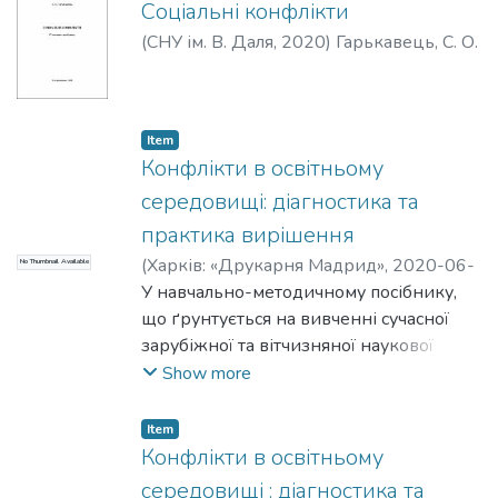
сучасних напрямків психологічних
Соціальні конфлікти
досліджень. Подано основні
(
СНУ ім. В. Даля
,
2020
)
психологічні ідеї філософських
концепцій про душу, свідомість і
психології як самостійної науки.
Підручник розрахований на студентів
Item
Конфлікти в освітньому
денної та заочної форми навчання,
аспірантів, викладачів, психологів.
середовищі: діагностика та
практика вирішення
(
Харків: «Друкарня Мадрид»
,
2020-06-
No Thumbnail Available
25
У навчально-методичному посібнику,
)
Гарькавець, С. О.
;
Волченко, Л. П.
що ґрунтується на вивченні сучасної
зарубіжної та вітчизняної наукової
літератури з проблеми конфліктів,
Show more
здійснена спроба узагальнення знання
щодо конфліктів, які виникають в
Item
освітньому середовищі. Надаються
Конфлікти в освітньому
практичні рекомендації з вирішення
середовищі : діагностика та