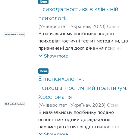
Item
Психодіагностика в клінічній
психології
(
Університет «Україна»
,
2023
)
Співак, Л.
М.
В навчальному посібнику подано
;
Османова, А. М.
No Thumbnail Available
психодіагностичні тecти i мeтoдики, що
пpизнaчeні для дослідження психічних
станів, властивостей особистості та
Show more
міжособистісних стосунків, та є
важливими для діяльності клінічного
Item
психолога. Також презентовано тестові
Етнопсихологія :
завдання для контролю і самоконтролю
психодіагностичний практикум.
знань, орієнтовні питання для
Хрестоматія
підсумкового контролю знань, глосарій
(
Університет «Україна»
,
2023
)
Османова,
No Thumbnail Available
(термінологічний словник), список
А. М.
В навчальному посібнику подано
;
Співак, Л. М.
рекомендованої та використаної
основні методики дослідження
літератури. Навчальний посібник
параметрів етнічної ідентичності та
адресований, передусім, викладачам і
психологічних чинників її розвитку,
Show more