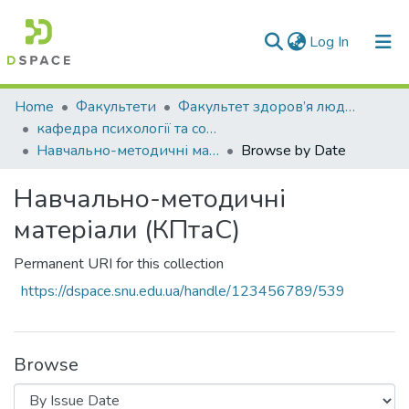
(current)
Log In
Communities & Collections
Home
Факультети
Факультет здоров’я людини
кафедра психології та соціології
All of DSpace
Навчально-методичні матеріали (КПтаС)
Browse by Date
Навчально-методичні
матеріали (КПтаС)
Permanent URI for this collection
https://dspace.snu.edu.ua/handle/123456789/539
Browse