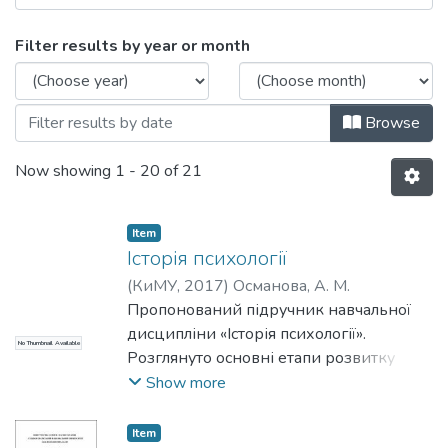
Browsing Навчально-методичні матеріа
Filter results by year or month
Browse
Now showing
1 - 20 of 21
Item
Історія психології
(
КиМУ
,
2017
)
Османова, А. М.
Пропонований підручник навчальної
дисципліни «Історія психології».
No Thumbnail Available
Розглянуто основні етапи розвитку
світової та української психологічної
Show more
науки від виникнення психологічних
ідей у Стародавній Греції до огляду
Item