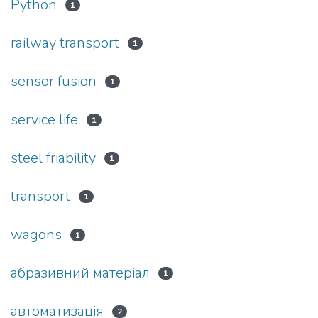
Python
1
railway transport
1
sensor fusion
1
service life
1
steel friability
1
transport
1
wagons
1
абразивний матеріал
1
автоматизація
2