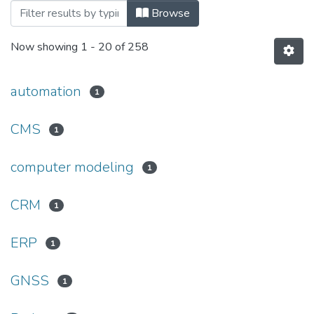
Browsing 2025 рік by Subject
Browse
Now showing
1 - 20 of 258
automation
1
CMS
1
computer modeling
1
CRM
1
ERP
1
GNSS
1