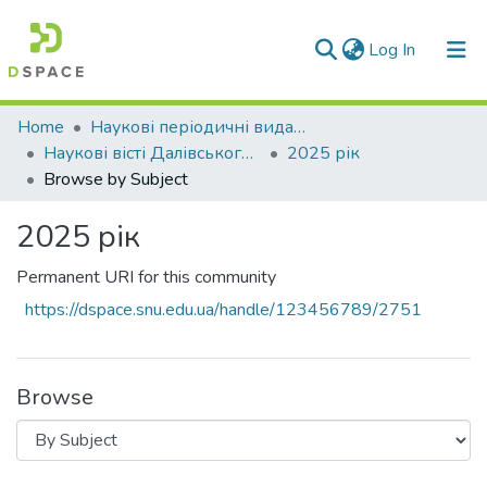
(current)
Log In
Communities & Collections
Home
Наукові періодичні видання СНУ ім. В. Даля
Наукові вісті Далівського університету
2025 рік
All of DSpace
Browse by Subject
2025 рік
Permanent URI for this community
https://dspace.snu.edu.ua/handle/123456789/2751
Browse