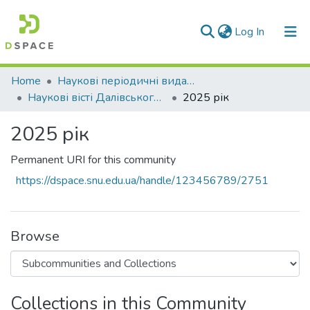
(current)
Log In
Communities & Collections
Home
Наукові періодичні видання СНУ ім. В. Даля
Наукові вісті Далівського університету
2025 рік
All of DSpace
2025 рік
Statistics
Permanent URI for this community
https://dspace.snu.edu.ua/handle/123456789/2751
Browse
Collections in this Community