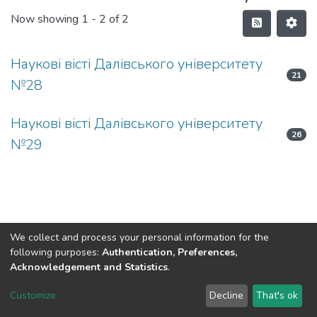
Now showing
1 - 2 of 2
Наукові вісті Далівського університету
21
№28
Наукові вісті Далівського університету
26
№29
We collect and process your personal information for the
following purposes:
Authentication, Preferences,
Acknowledgement and Statistics
.
Dspace & Volodymyr Dahl East Ukrainian National University
copyright © 2002-2026
LYRASIS
Customize
Decline
That's ok
Cookie settings
End User Agreement
Send Feedback