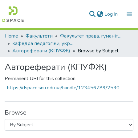
(current)
Log In
Communities & Collections
Home
Факультети
Факультет права, гуманітарних і соціальних наук
кафедра педагогіки, української філології та журналістики
All of DSpace
Автореферати (КПУФЖ)
Browse by Subject
Автореферати (КПУФЖ)
Permanent URI for this collection
https://dspace.snu.edu.ua/handle/123456789/2530
Browse