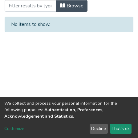
Browsing Автореферати (КПУФЖ) by Su
Browse
No items to show.
We collect and process your personal information for the
following purposes:
Authentication, Preferences,
Acknowledgement and Statistics
.
Dspace & Volodymyr Dahl East Ukrainian National University
copyright © 2002-2026
LYRASIS
Customize
Decline
That's ok
Cookie settings
End User Agreement
Send Feedback