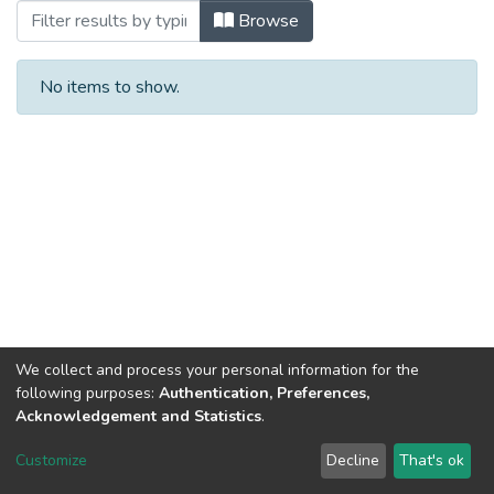
Browsing Автореферати (КПУФЖ) by Ti
Browse
No items to show.
We collect and process your personal information for the
following purposes:
Authentication, Preferences,
Acknowledgement and Statistics
.
Dspace & Volodymyr Dahl East Ukrainian National University
copyright © 2002-2026
LYRASIS
Customize
Decline
That's ok
Cookie settings
End User Agreement
Send Feedback