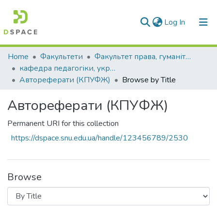
(current)
Log In
Communities & Collections
Home
Факультети
Факультет права, гуманітарних і соціальних наук
кафедра педагогіки, української філології та журналістики
All of DSpace
Автореферати (КПУФЖ)
Browse by Title
Автореферати (КПУФЖ)
Permanent URI for this collection
https://dspace.snu.edu.ua/handle/123456789/2530
Browse