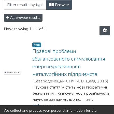
Browsing Статті (КГПСПД) by Subject "c
Browse
All browse results
Now showing
1 - 1 of 1
Item
Правові проблеми
збалансованого стимулювання
енергоефективності
металургійних підприємств
No Thumbnail Available
(
Сєвєродонецьк: СНУ ім. В. Даля
,
2016
)
Терещенко, С. В.
Наукова стаття містить нові теоретичні
;
Tereshchenko, Serhii
результати, які в сукупності розв’язують
наукове завдання, що полягає у
розробці практичних шляхів
Show more
We collect and process your personal information for the
господарського забезпечення усунення