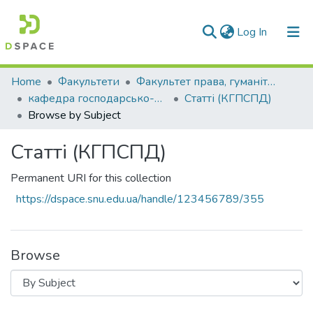
(current)
Log In
Communities & Collections
Home
Факультети
Факультет права, гуманітарних і соціальних наук
кафедра господарсько-правових та суспільно-політичних дисциплін
Статті (КГПСПД)
All of DSpace
Browse by Subject
Статті (КГПСПД)
Permanent URI for this collection
https://dspace.snu.edu.ua/handle/123456789/355
Browse