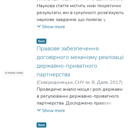
Терещенко, С. В.
Наукова стаття містить нові теоретичні
;
Tereshchenko, Serhii
результати, які в сукупності розв’язують
наукове завдання, що полягає у
розробці практичних шляхів
Show more
господарського забезпечення усунення
основних дисфункцій правового
Item
механізму у сфері металургійного
Правове забезпечення
виробництва, що забезпечує
договірного механізму реалізації
реалізацію публічних та приватних
державно-приватного
інтересів, поєднуючи законні інтереси
партнерства
No Thumbnail Available
держави і суб'єктів металургійного
бізнесу.
(
Сєвєродонецьк: СНУ ім. В. Даля
,
2017
)
Терещенко, С. В.
Проведено аналіз місця і ролі держави
;
Tereshchenko, Serhii
в регулюванні державно-приватного
партнерства. Досліджено правове
забезпечення державного
Show more
регулювання підприємництва. У статті
виокремлюються початкові, базові та
Item