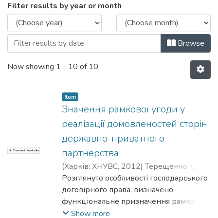
Browsing Статті (КГПСПД) by Issue Dat
Filter results by year or month
Browse
Now showing
1 - 10 of 10
Item
Значення рамкової угоди у
реалізації домовленостей сторін
державно-приватного
партнерства
No Thumbnail Available
(
Харків: ХНУВС
,
2012
)
Терещенко, С. В.
;
Tereshchenko, Serhii
Розглянуто особливості господарського
договірного права, визначено
функціональне призначення рамкової
угоди, її місце в системі домовленостей
Show more