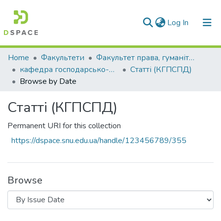
(current)
Log In
Communities & Collections
Home
Факультети
Факультет права, гуманітарних і соціальних наук
кафедра господарсько-правових та суспільно-політичних дисциплін
Статті (КГПСПД)
All of DSpace
Browse by Date
Статті (КГПСПД)
Permanent URI for this collection
https://dspace.snu.edu.ua/handle/123456789/355
Browse