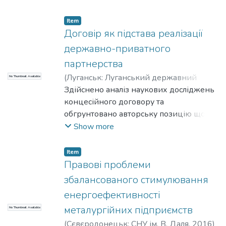
сторін державно-приватного
партнерства.
Item
Договір як підстава реалізації
державно-приватного
партнерства
(
Луганськ: Луганський державний
No Thumbnail Available
університет внутрішніх справ імені Е.О.
Здійснено аналіз наукових досліджень
Дідоренка
концесійного договору та
,
2015
)
Терещенко, С. В.
;
Tereshchenko, Serhii
обгрунтовано авторську позицію щодо
господарсько-правового та
Show more
цивільноправового регулювання
відносин, що виникають на його
Item
підставі. Визнано потенціал ЦК України
Правові проблеми
недостатнім для відображення всієї
збалансованого стимулювання
багатоаспектності концесійно-
енергоефективності
договірних відносин.
металургійних підприємств
No Thumbnail Available
(
Сєвєродонецьк: СНУ ім. В. Даля
,
2016
)