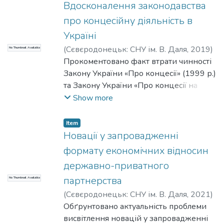
факультативні елементи у структурі
Вдосконалення законодавства
договірного механізму реалізації
про концесійну діяльність в
державно-приватного партнерства.
Україні
Обґрунтовуються докази, що
(
Сєвєродонецьк: СНУ ім. В. Даля
,
2019
)
No Thumbnail Available
договірний механізм реалізації
Терещенко, С. В.
Прокоментовано факт втрати чинності
;
Tereshchenko, Serhii
державно-приватного партнерства
Закону України «Про концесії» (1999 р.)
формується не лише сторонами
та Закону України «Про концесії на
договору, але й конкурсною комісією,
будівництво та експлуатацію
Show more
Кабінетом Міністрів України та іншими
автомобільних доріг» (2000 р.).
органами влади.
Здійснено аналіз наукових досліджень
Item
та коментарів нового закону щодо
Новації у запровадженні
врегулювання концесійної діяльності.
формату економічних відносин
Зокрема, положень про діяльність
державно-приватного
концесіонера та про концесійні
партнерства
No Thumbnail Available
договори. Обґрунтовано авторську
позицію щодо господарсько-правового
(
Сєвєродонецьк: СНУ ім. В. Даля
,
2021
)
та цивільно-правового регулювання
Терещенко, С. В.
Обґрунтовано актуальність проблеми
;
Tereshchenko, Serhii
відносин, що виникають на підставі
висвітлення новацій у запровадженні