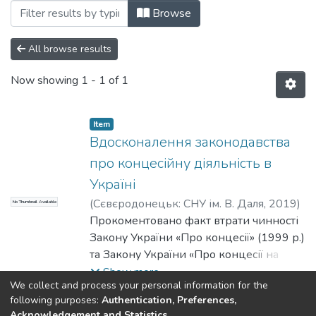
Browsing Статті (КГПСПД) by Subject "c
Browse
All browse results
Now showing
1 - 1 of 1
Item
Вдосконалення законодавства
про концесійну діяльність в
Україні
(
Сєвєродонецьк: СНУ ім. В. Даля
,
2019
)
No Thumbnail Available
Терещенко, С. В.
Прокоментовано факт втрати чинності
;
Tereshchenko, Serhii
Закону України «Про концесії» (1999 р.)
та Закону України «Про концесії на
будівництво та експлуатацію
Show more
We collect and process your personal information for the
автомобільних доріг» (2000 р.).
following purposes:
Authentication, Preferences,
Здійснено аналіз наукових досліджень
Acknowledgement and Statistics
.