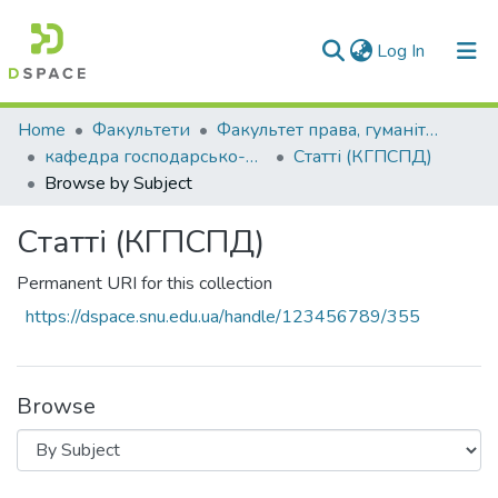
(current)
Log In
Communities & Collections
Home
Факультети
Факультет права, гуманітарних і соціальних наук
кафедра господарсько-правових та суспільно-політичних дисциплін
Статті (КГПСПД)
All of DSpace
Browse by Subject
Статті (КГПСПД)
Permanent URI for this collection
https://dspace.snu.edu.ua/handle/123456789/355
Browse