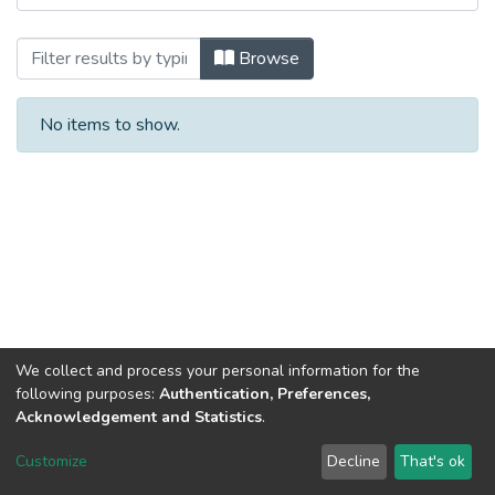
Browsing Матеріали конференцій, семін
Browse
No items to show.
We collect and process your personal information for the
following purposes:
Authentication, Preferences,
Acknowledgement and Statistics
.
Dspace & Volodymyr Dahl East Ukrainian National University
copyright © 2002-2026
LYRASIS
Customize
Decline
That's ok
Cookie settings
End User Agreement
Send Feedback