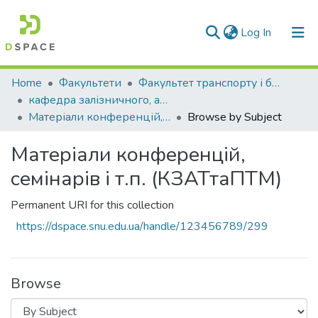
(current)
Log In
Communities & Collections
Home
Факультети
Факультет транспорту і будівництва
кафедра залізничного, автомобільного транспорту та підйомно-транспортних машин
All of DSpace
Матеріали конференцій, семінарів і т.п. (КЗАТтаПТМ)
Browse by Subject
Матеріали конференцій,
семінарів і т.п. (КЗАТтаПТМ)
Permanent URI for this collection
https://dspace.snu.edu.ua/handle/123456789/299
Browse