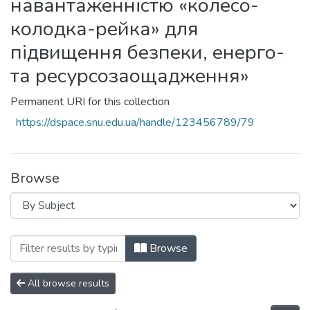
навантаженністю «колесо-
колодка-рейка» для
підвищення безпеки, енерго-
та ресурсозаощадження»
Permanent URI for this collection
https://dspace.snu.edu.ua/handle/123456789/79
Browse
Browsing ДН-01-20 «Теорія та практи
Browse
All browse results