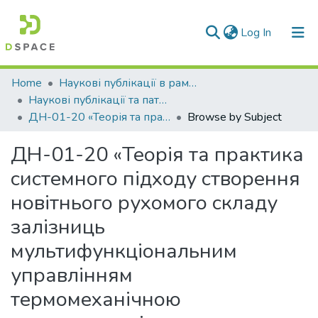
(current)
Log In
Communities & Collections
Home
Наукові публікації в рамках виконання держбюджетних науково-дослідних робіт
Наукові публікації та патенти в рамках виконання держбюджетних науково-дослідних робіт 2020 р.
All of DSpace
ДН-01-20 «Теорія та практика системного підходу створення новітнього рухомого складу залізниць мультифункціональним управлінням термомеханічною навантаженністю «колесо-колодка-рейка» для підвищення безпеки, енерго- та ресурсозаощадження»
Browse by Subject
ДН-01-20 «Теорія та практика
системного підходу створення
новітнього рухомого складу
залізниць
мультифункціональним
управлінням
термомеханічною